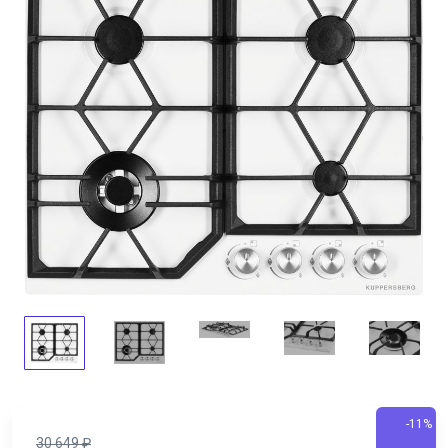
-11%
30 649
₽