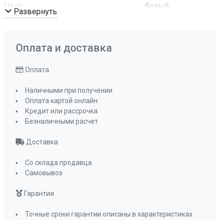
Цвет
белый
Развернуть
Материал панели управления
эмаль
Цвет фурнитуры
бело-
серебристый
Оплата и доставка
Размеры ниши для встраивания (ШхГ)
Оплата
490х560
Мощность конфорок, кВт: передняя левая
Наличными при получении
3,8 кВт
Оплата картой онлайн
Мощность конфорок, кВт: передняя правая
Кредит или рассрочка
1 кВт
Безналичными расчет
Мощность конфорок, кВт: задняя левая
Доставка
2 кВт
Мощность конфорок, кВт: задняя правая
Со склада продавца
2 кВт
Самовывоз
Подставка WOK
нет
Гарантия
ПРОМО Скидка
=27612.00
Точные сроки гарантии описаны в характеристиках