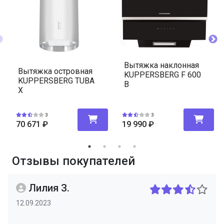
Вытяжка наклонная
Вытяжка островная
KUPPERSBERG F 600
KUPPERSBERG TUBA
B
X
3
3
70 671
₽
19 990
₽
Отзывы покупателей
Лилия З.
12.09.2023