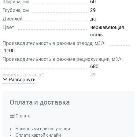
Ширина, см
60
Глубина, см
29
Дисплей
да
Цвет
нержавеющая
сталь
Производительность в режиме отвода, м3/ч
1100
Производительность в режиме рециркуляции, м3/ч
680
Уровень шума, дБ
49
Развернуть
Количество скоростей
3
Режим работы
отвод воздуха ,
рециркуляция
Оплата и доставка
Рекомендуемая площадь помещения, кв м
до 30 кв, м
Оплата
Мощность подключения, Вт
126 Вт
Наличными при получении
Управление
электронное
Оплата картой онлайн