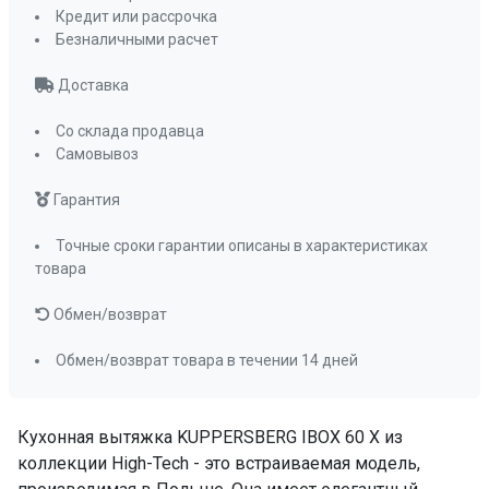
кнопочное
Кредит или рассрочка
Мощность освещения, Вт
Безналичными расчет
2х3
Освещение
светодиодное
Доставка
Количество ламп освещения
2
Угольный фильтр
Со склада продавца
KFP 2
Самовывоз
(приобретается
отдельно)
Гарантия
Фильтр
металлический
жироулавливающи
Точные сроки гарантии описаны в характеристиках
товара
ПРОМО Скидка
=33936.00
Обмен/возврат
Обмен/возврат товара в течении 14 дней
Кухонная вытяжка KUPPERSBERG IBOX 60 X из
коллекции High-Tech - это встраиваемая модель,