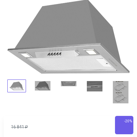
-20%
16 841
₽