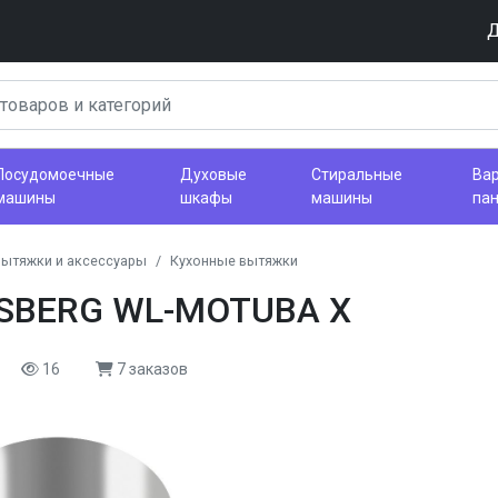
Д
Посудомоечные
Духовые
Стиральные
Ва
машины
шкафы
машины
па
вытяжки и аксессуары
Кухонные вытяжки
RSBERG WL-MOTUBA X
16
7 заказов