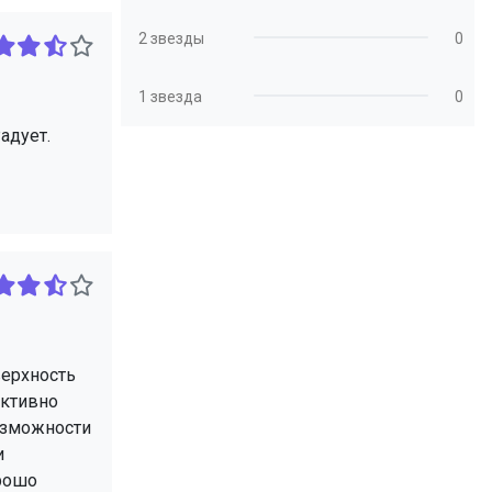
2 звезды
0
1 звезда
0
адует.
верхность
ективно
возможности
и
орошо