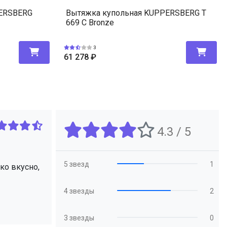
PERSBERG
Вытяжка купольная KUPPERSBERG T
669 C Bronze
3
61 278
₽
4.3 / 5
5 звезд
1
ко вкусно,
4 звезды
2
3 звезды
0