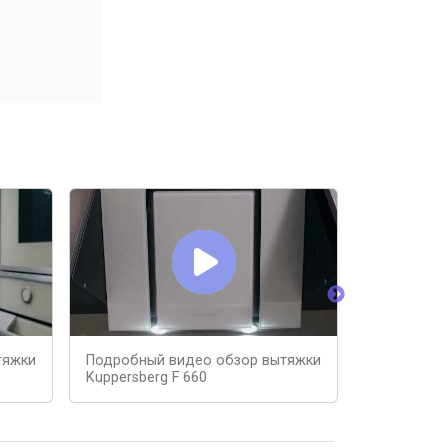
тяжки
Подробный видео обзор вытяжки
Кухонная в
Kuppersberg F 660
600B