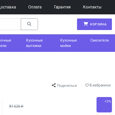
оставка
Оплата
Гарантия
Контакты
КОРЗИНА
рочные
Кухонные
Кухонные
Смесители
нели
вытяжки
мойки
В избранное
Поделиться
-10%
81 626
₽