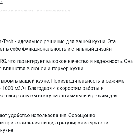
4
отвод воздуха , рециркуляция
до 40 кв, м
272 Вт
да
Tech - идеальное решение для вашей кухни. Эта
электронное сенсорное
т в себе функциональность и стильный дизайн.
4х3
 что гарантирует высокое качество и надежность. Она
светодиодное
 впишется в любой интерьер кухни.
4
да
 паром в вашей кухне. Производительность в режиме
 1000 м3/ч. Благодаря 4 скоростям работы и
KFP 2 (приобретается отдельно)
ко настроить вытяжку на оптимальный режим для
металлический жироулавливающий
=74205.00
ает удобство использования. Освещение
 приготовления пищи, а регулировка яркости
кухне.