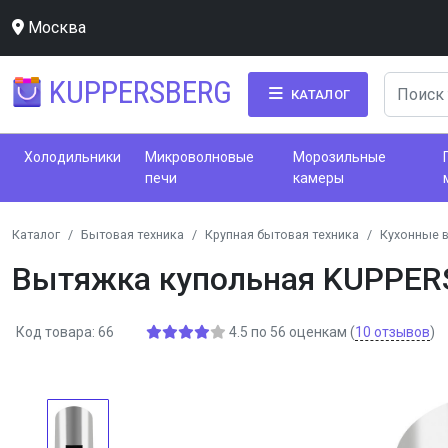
Москва
KUPPERSBERG
КАТАЛОГ
Холодильники
Микроволновые
Морозильные
печи
камеры
Каталог
Бытовая техника
Крупная бытовая техника
Кухонные 
Вытяжка купольная KUPPE
Код товара: 66
4.5
по
56
оценкам
(
10
отзывов
)