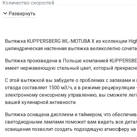
Количество скоростей
Режим работы
Развернуть
Рекомендуемая площадь помещения, кв м
Мощность подключения, Вт
Таймер
Вытяжка KUPPERSBERG WL-MOTUBA X из коллекции High-
Управление
цилиндрическая настенная вытяжка великолепно сочетае
Мощность освещения, Вт
Вытяжка произведена в Польше компанией KUPPERSBERG,
Освещение
имеет нержавеющую стальный цвет, который прекрасно
Количество ламп освещения
Регулировка яркости освещения
С этой вытяжкой вы забудете о проблемах с запахами и
отвода составляет 1500 м3/ч, а в режиме рециркуляции -
Угольный фильтр
электронному сенсорному управлению, вы сможете лег
Фильтр
вашей кулинарной активности.
ПРОМО Скидка
Вытяжка оснащена дисплеем и таймером, что обеспечив
светодиодными лампами поможет вам видеть все детали
освещения позволит создать подходящую атмосферу на 