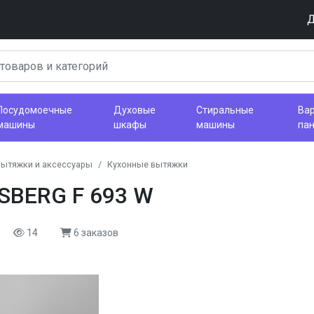
Д
Посудомоечные
Духовые
Стиральные
Ва
машины
шкафы
машины
па
вытяжки и аксессуары
Кухонные вытяжки
SBERG F 693 W
14
6 заказов