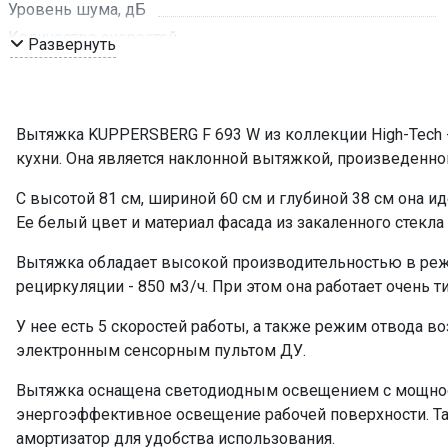
Уровень шума, дБ
Количество скоростей
Развернуть
Режим работы
Материал исполнения вытяжки
Рекомендуемая площадь помещения, кв м
Вытяжка KUPPERSBERG F 693 W из коллекции High-Tech 
Амортизатор
кухни. Она является наклонной вытяжкой, произведенной
Обратный клапан
С высотой 81 см, шириной 60 см и глубиной 38 см она 
Мощность подключения, Вт
Ее белый цвет и материал фасада из закаленного стекл
Таймер
Управление
Вытяжка обладает высокой производительностью в режи
рециркуляции - 850 м3/ч. При этом она работает очень т
Мощность освещения, Вт
Освещение
У нее есть 5 скоростей работы, а также режим отвода в
Количество ламп освещения
электронным сенсорным пультом ДУ.
Переходник
Вытяжка оснащена светодиодным освещением с мощность
Пульт ДУ
энергоэффективное освещение рабочей поверхности. Та
Угольный фильтр
амортизатор для удобства использования.