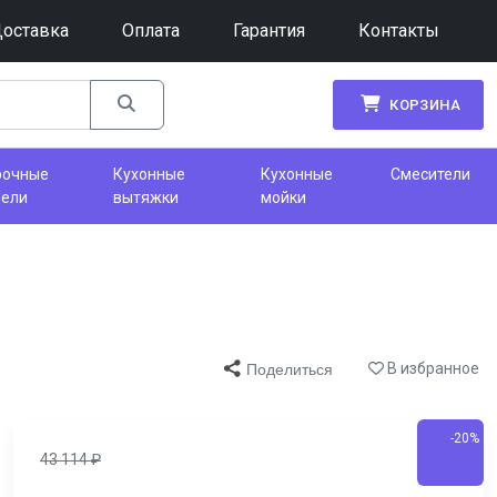
оставка
Оплата
Гарантия
Контакты
КОРЗИНА
рочные
Кухонные
Кухонные
Смесители
нели
вытяжки
мойки
В избранное
Поделиться
-20%
43 114
₽