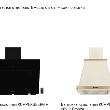
металлический жироулавливающий
тается отдельно. Вместе с вытяжкой по акции
=35928.00
аклонная KUPPERSBERG F
Вытяжка купольная KUPP
669 C Bronze