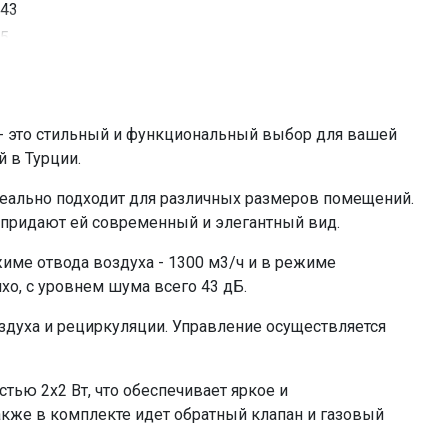
43
5
отвод воздуха , рециркуляция
фасад из закалённого стекла
до 35 кв, м
- это стильный и функциональный выбор для вашей
газовый амортизатор
 в Турции.
да
идеально подходит для различных размеров помещений.
234 Вт
а придают ей современный и элегантный вид.
да
электронное сенсорное
ме отвода воздуха - 1300 м3/ч и в режиме
ихо, с уровнем шума всего 43 дБ.
2х2
светодиодное
оздуха и рециркуляции. Управление осуществляется
2
120-150
ю 2х2 Вт, что обеспечивает яркое и
да
кже в комплекте идет обратный клапан и газовый
KF-ES (приобретается отдельно)