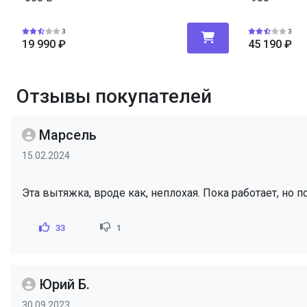
3
3
19 990
₽
45 190
₽
Отзывы покупателей
Марсель
15.02.2024
Эта вытяжка, вроде как, неплохая. Пока работает, но 
33
1
Юрий Б.
30.09.2023