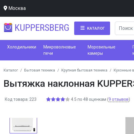
Москва
KUPPERSBERG
КАТАЛОГ
Холодильники
Микроволновые
Морозильные
печи
камеры
Каталог
Бытовая техника
Крупная бытовая техника
Кухонные 
Вытяжка наклонная KUPPER
Код товара: 223
4.5
по
48
оценкам
(
9
отзывов
)