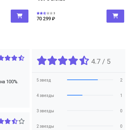
3
70 299
₽
4.7 / 5
5 звезд
2
на 100%.
4 звезды
1
3 звезды
0
2 звезды
0