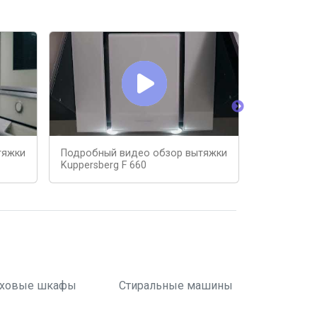
тяжки
Подробный видео обзор вытяжки
Кухонная в
Kuppersberg F 660
600B
ховые шкафы
Стиральные машины