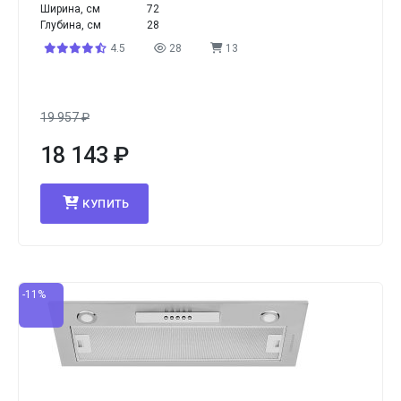
Ширина, см
72
Глубина, см
28
4.5
28
13
19 957
₽
18 143
₽
КУПИТЬ
-11%