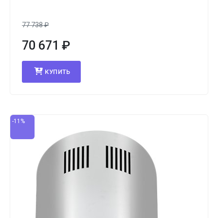
77 738
₽
70 671
₽
КУПИТЬ
-11%