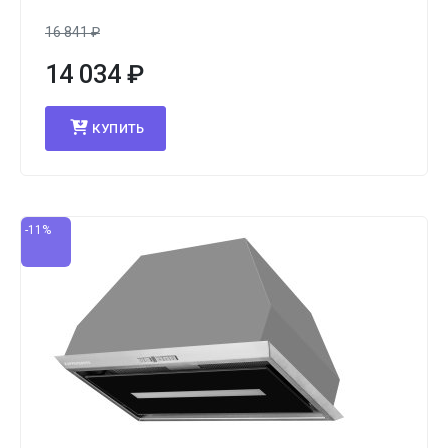
16 841
₽
14 034
₽
КУПИТЬ
-11%