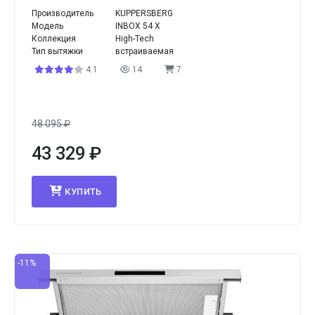
Производитель
KUPPERSBERG
Модель
INBOX 54 X
Коллекция
High-Tech
Тип вытяжки
встраиваемая
4.1
14
7
48 095
₽
43 329
₽
КУПИТЬ
-11%