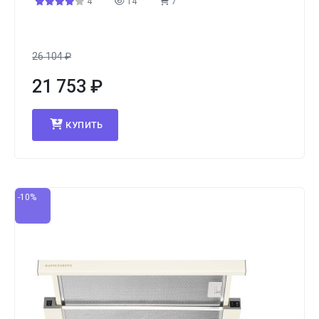
4
14
7
26 104
₽
21 753
₽
КУПИТЬ
-10%