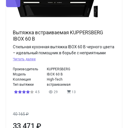
Вытяжка встраиваемая KUPPERSBERG
IBOX 60 B
Стильная кухонная вытяжка IBOX 60 B черного цвета
– идеальный помощник в борьбе с неприятными
Читать далее
Производитель
KUPPERSBERG
Модель
IBOX 60 B
Коллекция
High-Tech
Тип вытяжки
встраиваемая
4.5
29
13
40 165
₽
33 471
₽