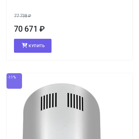
77 738
₽
70 671
₽
КУПИТЬ
-11%