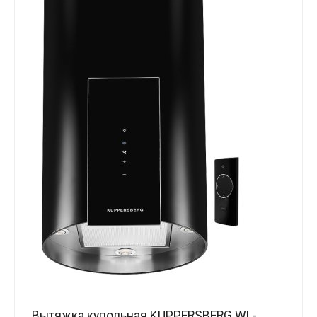
Вытяжка купольная KUPPERSBERG WL-