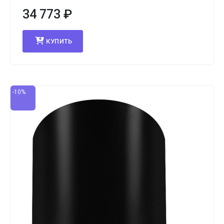
34 773
₽
КУПИТЬ
-10%