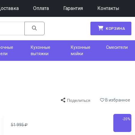
оставка
Оплата
Гарантия
Контакты
КОРЗИНА
рочные
Кухонные
Кухонные
Смесители
нели
вытяжки
мойки
В избранное
Поделиться
-20%
51 995
₽