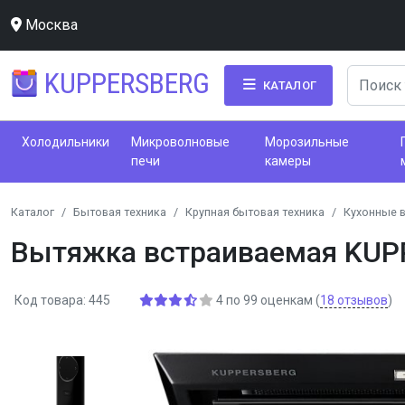
Москва
KUPPERSBERG
КАТАЛОГ
Холодильники
Микроволновые
Морозильные
печи
камеры
Каталог
Бытовая техника
Крупная бытовая техника
Кухонные 
Вытяжка встраиваемая KUP
Код товара: 445
4
по
99
оценкам
(
18
отзывов
)