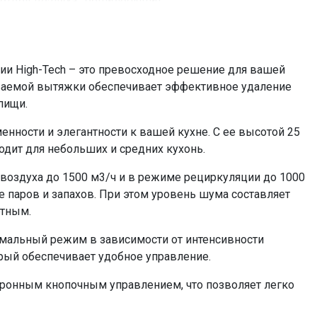
отвод воздуха , рециркуляция
до 35 кв, м
273 Вт
да
и High-Tech – это превосходное решение для вашей
электронное кнопочное
иваемой вытяжки обеспечивает эффективное удаление
1x13
пищи.
светодиодное
нности и элегантности к вашей кухне. С ее высотой 25
1
ходит для небольших и средних кухонь.
да
воздуха до 1500 м3/ч и в режиме рециркуляции до 1000
KFP 2 (приобретается отдельно)
е паров и запахов. При этом уровень шума составляет
металлический жироулавливающий
ртным.
=43329.00
имальный режим в зависимости от интенсивности
орый обеспечивает удобное управление.
тронным кнопочным управлением, что позволяет легко