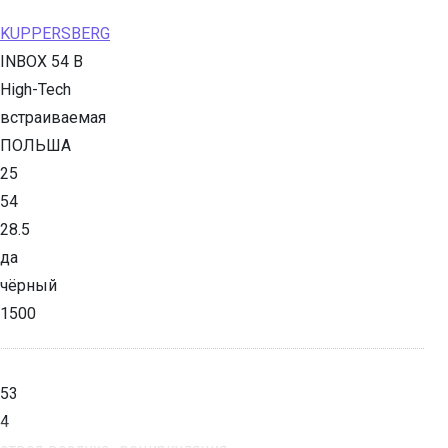
KUPPERSBERG
INBOX 54 B
High-Tech
встраиваемая
ПОЛЬША
25
54
28.5
да
чёрный
1500
53
4