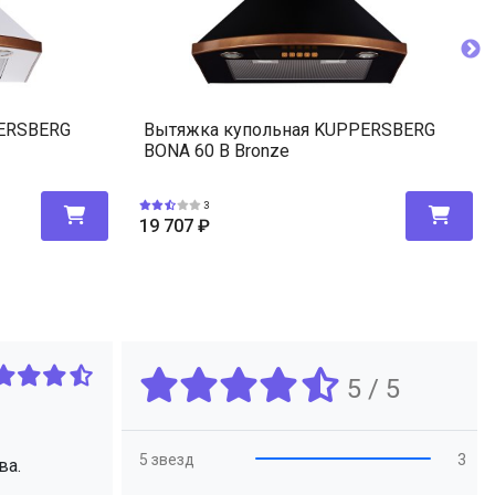
PERSBERG
Вытяжка купольная KUPPERSBERG
BONA 60 B Bronze
3
19 707
₽
5 / 5
5 звезд
3
ва.