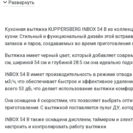
Режим работы
Развернуть
Рекомендуемая площадь помещения, кв м
Мощность подключения, Вт
Таймер
Кухонная вытяжка KUPPERSBERG INBOX 54 B из коллекци
Управление
кухни. Стильный и функциональный дизайн этой встра
Мощность освещения, Вт
запахов и паров, создаваемых во время приготовления 
Освещение
Вытяжка имеет черный цвет, который добавляет совреме
Количество ламп освещения
см, шириной 54 см и глубиной 28.5 см она идеально под
Пульт ДУ
INBOX 54 B имеет производительность в режиме отвода 
Угольный фильтр
м3/ч, что обеспечивает быстрое и эффективное удалени
Фильтр
всего 53 дБ, что делает использование вытяжки комфо
ПРОМО Скидка
Она оснащена 4 скоростями, что позволяет выбрать опт
приготовления. С вытяжкой поставляется пульт ДУ, кот
INBOX 54 B также оснащена дисплеем, таймером и элек
настроить и контролировать работу вытяжки.