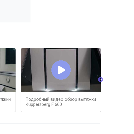
тяжки
Подробный видео обзор вытяжки
Кухонная в
Kuppersberg F 660
600B