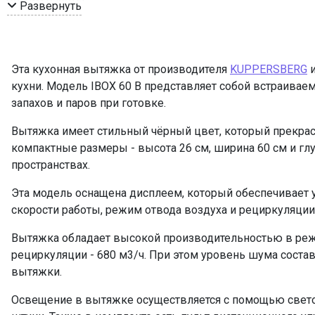
Режим работы
Развернуть
Рекомендуемая площадь помещения, кв м
Мощность подключения, Вт
Таймер
Эта кухонная вытяжка от производителя
KUPPERSBERG
и
Управление
кухни. Модель IBOX 60 B представляет собой встраива
Мощность освещения, Вт
запахов и паров при готовке.
Освещение
Вытяжка имеет стильный чёрный цвет, который прекрас
Количество ламп освещения
компактные размеры - высота 26 см, ширина 60 см и глу
Пульт ДУ
пространствах.
Угольный фильтр
Эта модель оснащена дисплеем, который обеспечивает у
Фильтр
скорости работы, режим отвода воздуха и рециркуляции
ПРОМО Скидка
Вытяжка обладает высокой производительностью в режи
рециркуляции - 680 м3/ч. При этом уровень шума состав
вытяжки.
Освещение в вытяжке осуществляется с помощью свето