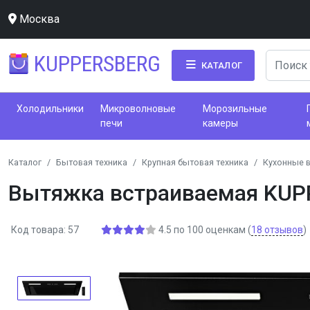
Москва
KUPPERSBERG
КАТАЛОГ
Холодильники
Микроволновые
Морозильные
печи
камеры
Каталог
Бытовая техника
Крупная бытовая техника
Кухонные 
Вытяжка встраиваемая KUP
Код товара: 57
4.5
по
100
оценкам
(
18
отзывов
)