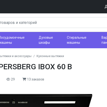
Д
Посудомоечные
Духовые
Стиральные
Ва
машины
шкафы
машины
па
вытяжки и аксессуары
Кухонные вытяжки
PERSBERG IBOX 60 B
29
13 заказов