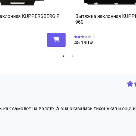
аклонная KUPPERSBERG F
Вытяжка наклонная KUPP
960
3
45 190
₽
 как самолет на взлете. А она оказалась тихонькая и еще и