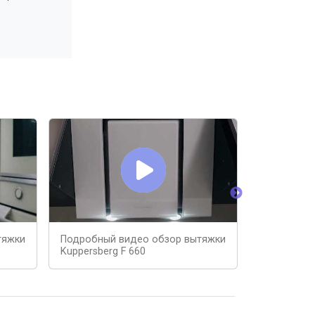
тяжки
Подробный видео обзор вытяжки
Кухонная в
Kuppersberg F 660
600B