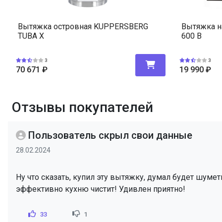
Вытяжка островная KUPPERSBERG
Вытяжка н
TUBA X
600 B
3
3
70 671
₽
19 990
₽
Отзывы покупателей
Пользователь скрыл свои данные
28.02.2024
Ну что сказать, купил эту вытяжку, думал будет шуметь
эффективно кухню чистит! Удивлен приятно!
33
1