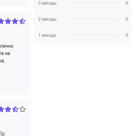
3 звезды
0
2 звезды
0
1 звезда
0
тлично
та на
а,
🚀