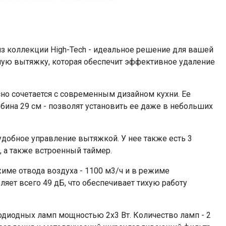
отвод воздуха , рециркуляция
до 30 кв, м
126 Вт
да
з коллекции High-Tech - идеальное решение для вашей
электронное кнопочное
емую вытяжку, которая обеспечит эффективное удаление
2х3
светодиодное
но сочетается с современным дизайном кухни. Ее
2
бина 29 см - позволят установить ее даже в небольших
да
KFP 2 (приобретается отдельно)
добное управление вытяжкой. У нее также есть 3
металлический жироулавливающий
, а также встроенный таймер.
=33471.00
ме отвода воздуха - 1100 м3/ч и в режиме
ляет всего 49 дБ, что обеспечивает тихую работу
диодных ламп мощностью 2х3 Вт. Количество ламп - 2