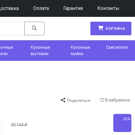
оставка
Оплата
Гарантия
Контакты
КОРЗИНА
рочные
Кухонные
Кухонные
Смесители
нели
вытяжки
мойки
В избранное
Поделиться
-20%
40 165
₽