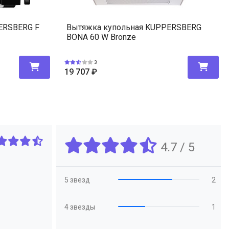
ERSBERG F
Вытяжка купольная KUPPERSBERG
BONA 60 W Bronze
3
19 707
₽
4.7 / 5
5 звезд
2
4 звезды
1