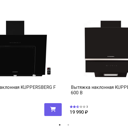
аклонная KUPPERSBERG F
Вытяжка наклонная KUPP
600 B
3
19 990
₽