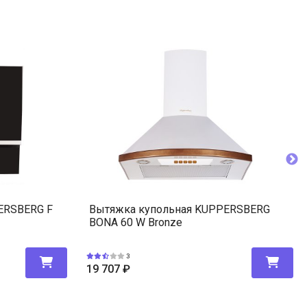
ERSBERG F
Вытяжка купольная KUPPERSBERG
BONA 60 W Bronze
3
19 707
₽