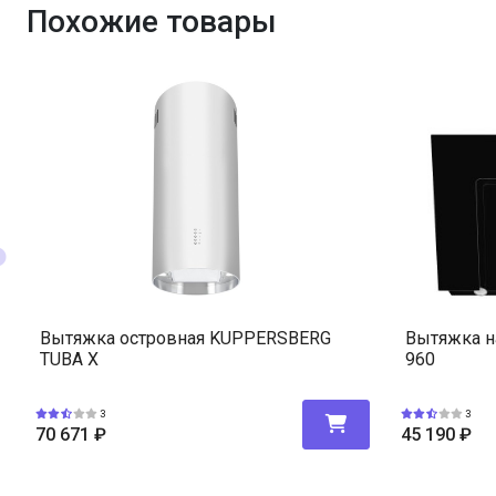
Похожие товары
Вытяжка островная KUPPERSBERG
Вытяжка н
TUBA X
960
3
3
70 671
₽
45 190
₽