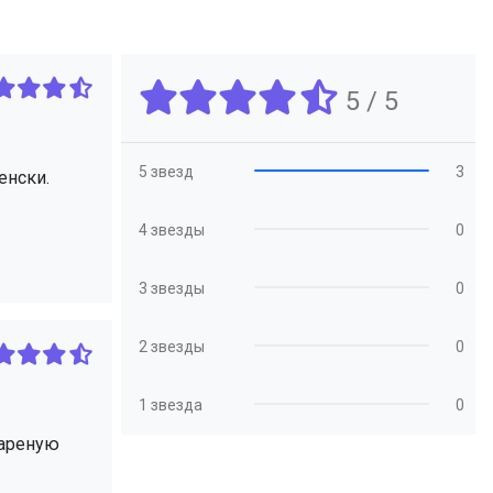
5 / 5
5 звезд
3
енски.
4 звезды
0
3 звезды
0
2 звезды
0
1 звезда
0
жареную