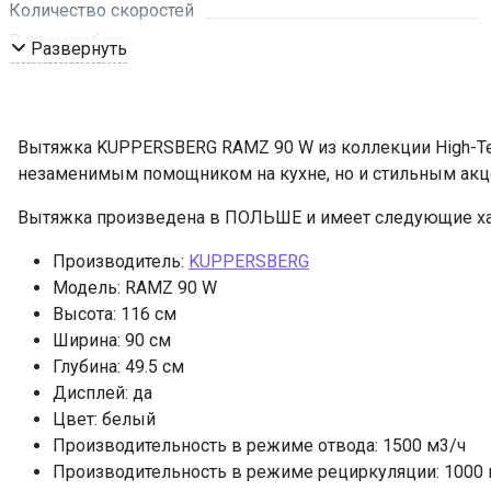
Количество скоростей
Режим работы
Развернуть
Рекомендуемая площадь помещения, кв м
Обратный клапан
Мощность подключения, Вт
Вытяжка KUPPERSBERG RAMZ 90 W из коллекции High-Tech
Таймер
незаменимым помощником на кухне, но и стильным акце
Управление
Вытяжка произведена в ПОЛЬШЕ и имеет следующие ха
Мощность освещения, Вт
Освещение
Производитель:
KUPPERSBERG
Количество ламп освещения
Модель: RAMZ 90 W
Высота: 116 см
Переходник
Ширина: 90 см
Угольный фильтр
Глубина: 49.5 см
Фильтр
Дисплей: да
ПРОМО Скидка
Цвет: белый
Производительность в режиме отвода: 1500 м3/ч
Производительность в режиме рециркуляции: 1000 