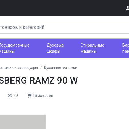
Д
Посудомоечные
Духовые
Стиральные
Ва
машины
шкафы
машины
па
вытяжки и аксессуары
Кухонные вытяжки
SBERG RAMZ 90 W
29
13 заказов