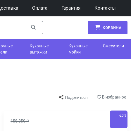
оставка
Оплата
Гарантия
Контакты
КОРЗИНА
рочные
Кухонные
Кухонные
Смесители
нели
вытяжки
мойки
В избранное
Поделиться
-20%
158 350
₽