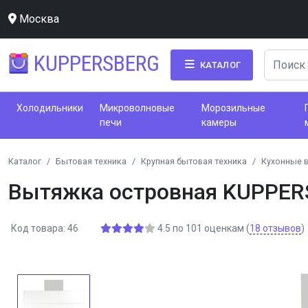
Москва
KUPPERSBERG
КАТАЛОГ
Холодильники
Микроволновые
Морозильные
печи
камеры
Каталог
Бытовая техника
Крупная бытовая техника
Кухонные 
Вытяжка островная KUPPER
Код товара: 46
4.5
по
101
оценкам
(
18
отзывов
)