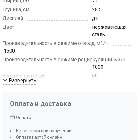
Ширина, см
72
Глубина, см
28.5
Дисплей
да
Цвет
нержавеющая
сталь
Производительность в режиме отвода, м3/ч
1500
Производительность в режиме рециркуляции, м3/ч
1000
Уровень шума, дБ
60
Развернуть
Количество скоростей
4
Режим работы
отвод воздуха ,
рециркуляция
Оплата и доставка
Рекомендуемая площадь помещения, кв м
до 40 кв, м
Оплата
Мощность подключения, Вт
273 Вт
Наличными при получении
Таймер
да
Оплата картой онлайн