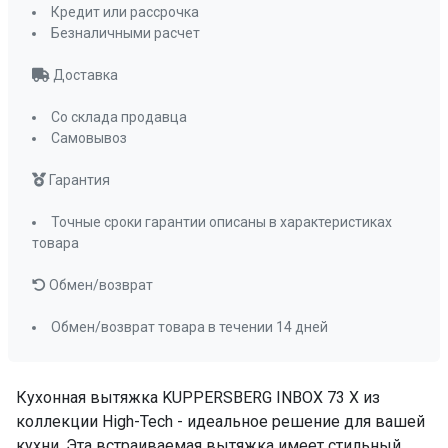
Управление
электронное
Кредит или рассрочка
Безналичными расчет
кнопочное
Мощность освещения, Вт
1x13
Доставка
Освещение
светодиодное
Количество ламп освещения
Со склада продавца
1
Самовывоз
Пульт ДУ
да
Угольный фильтр
KFP 2
Гарантия
(приобретается
отдельно)
Точные сроки гарантии описаны в характеристиках
товара
Фильтр
металлический
жироулавливающи
Обмен/возврат
ПРОМО Скидка
=51699.00
Обмен/возврат товара в течении 14 дней
Кухонная вытяжка KUPPERSBERG INBOX 73 X из
коллекции High-Tech - идеальное решение для вашей
кухни. Эта встраиваемая вытяжка имеет стильный