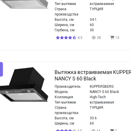
Тип вытяжки
встраиваемая
Страна
ТУРЦИЯ
производства
Высота, см
34.1
Ширина, см
60
Глубина, см
30
4.5
28
13
Вытяжка встраиваемая KUPPE
NANCY S 60 Black
Производитель
KUPPERSBERG
Модель
NANCY S 60 Black
Коллекция
High-Tech
Тип вытяжки
встраиваемая
Страна
ТУРЦИЯ
производства
Высота, см
33.6
Ширина, см
60