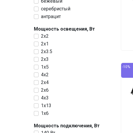
бежевый
серебристый
антрацит
Мощность освещения, Вт
2х2
2х1
2х3.5
2х3
1x5
-10%
4х2
2x4
2х6
4х3
1x13
1x6
Мощность подключения, Вт
140 Вт