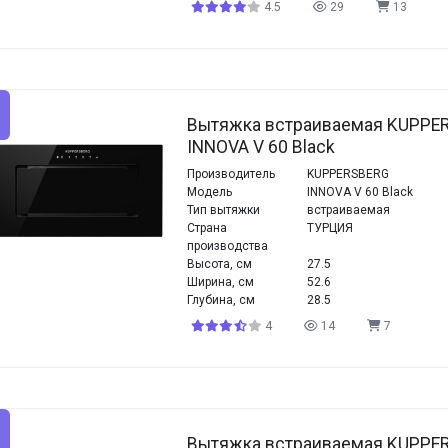
4.5
29
13
Вытяжка встраиваемая KUPPE
INNOVA V 60 Black
Производитель
KUPPERSBERG
Модель
INNOVA V 60 Black
Тип вытяжки
встраиваемая
Страна
ТУРЦИЯ
производства
Высота, см
27.5
Ширина, см
52.6
Глубина, см
28.5
4
14
7
Вытяжка встраиваемая KUPPE