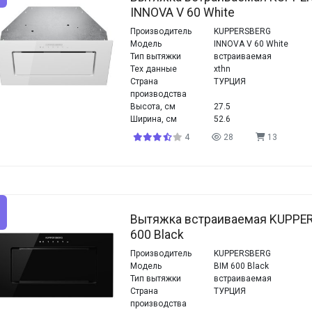
INNOVA V 60 White
Производитель
KUPPERSBERG
Модель
INNOVA V 60 White
Тип вытяжки
встраиваемая
Тех данные
xthn
Страна
ТУРЦИЯ
производства
Высота, см
27.5
Ширина, см
52.6
4
28
13
Вытяжка встраиваемая KUPPE
600 Black
Производитель
KUPPERSBERG
Модель
BIM 600 Black
Тип вытяжки
встраиваемая
Страна
ТУРЦИЯ
производства