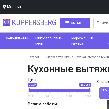
Москва
KUPPERSBERG
КАТАЛОГ
Холодильники
Микроволновые
Морозильные
печи
камеры
Каталог
Бытовая техника
Крупная бытовая техни
Кухонные вытяжк
Цена
Снача
9 190
131 958
-11%
9 190
50 113
91 035
131 958
Режим работы