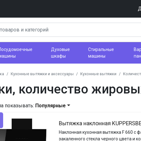
Д
Посудомоечные
Духовые
Стиральные
Ва
машины
шкафы
машины
па
ка
Кухонные вытяжки и аксессуары
Кухонные вытяжки
Количест
и, количество жировых
ла показывать:
Популярные
Вытяжка наклонная KUPPERSBE
Наклонная кухонная вытяжка F 660 с 
закаленного стекла черного цвета и к