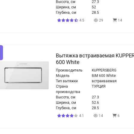
Высота, см
27.3
Ширина, см
52
Глубина, см
28.5
4.5
29
14
Вытяжка встраиваемая KUPPE
600 White
Производитель
KUPPERSBERG
Модель
BIM 600 White
Тип вытяжки
встраиваемая
Страна
ТУРЦИЯ
производства
Высота, см
27.3
Ширина, см
52.6
Глубина, см
28.5
4.1
14
6