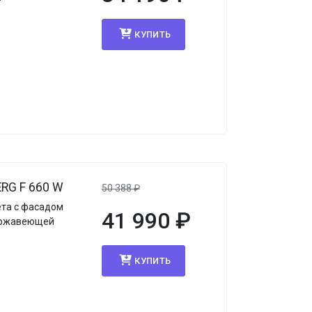
КУПИТЬ
RG F 660 W
50 388
₽
ета с фасадом
41 990
₽
нержавеющей
КУПИТЬ