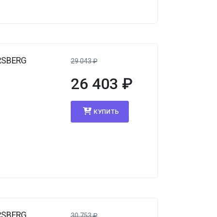
RSBERG
29 043
₽
26 403
₽
КУПИТЬ
RSBERG
30 753
₽