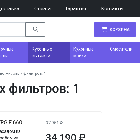
оставка
Оплата
Гарантия
Контакты
КОРЗИНА
рочные
Кухонные
Кухонные
Смесители
нели
вытяжки
мойки
во жировых фильтров: 1
 фильтров: 1
RG F 660
37 951
₽
фасадом из
34 190
₽
оробом из