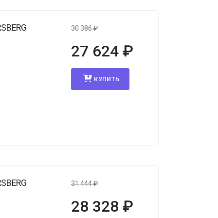
RSBERG
30 386
₽
27 624
₽
КУПИТЬ
RSBERG
31 444
₽
28 328
₽