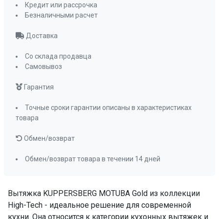
сенсорное
Кредит или рассрочка
Безналичными расчет
Мощность освещения, Вт
4х3
Освещение
светодиодное
Доставка
Количество ламп освещения
4
Со склада продавца
Регулировка яркости освещения
Самовывоз
да
Переходник
150-120
Гарантия
Пульт ДУ
да
Точные сроки гарантии описаны в характеристиках
Угольный фильтр
KFP X
товара
(приобретается
отдельно)
Обмен/возврат
Фильтр
металлический
Обмен/возврат товара в течении 14 дней
жироулавливающи
ПРОМО Скидка
=94758.00
Вытяжка KUPPERSBERG MOTUBA Gold из коллекции
High-Tech - идеальное решение для современной
кухни. Она относится к категории кухонных вытяжек и