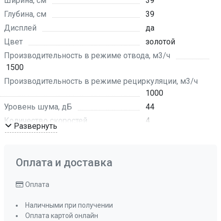
Ширина, см
39
Глубина, см
39
Дисплей
да
Цвет
золотой
Производительность в режиме отвода, м3/ч
1500
Производительность в режиме рециркуляции, м3/ч
1000
Уровень шума, дБ
44
Количество скоростей
4
Развернуть
Режим работы
отвод воздуха ,
рециркуляция
Рекомендуемая площадь помещения, кв м
Оплата и доставка
до 40 кв, м
Оплата
Мощность подключения, Вт
272 Вт
Таймер
да
Наличными при получении
Управление
электронное
Оплата картой онлайн