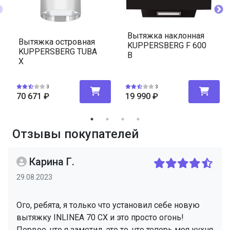
Вытяжка наклонная
Вытяжка островная
KUPPERSBERG F 600
KUPPERSBERG TUBA
B
X
3
3
70 671
₽
19 990
₽
Отзывы покупателей
Карина Г.
29.08.2023
Ого, ребята, я только что установил себе новую
вытяжку INLINEA 70 CX и это просто огонь!
Первое, что я заметил, это то, что теперь моя кухня