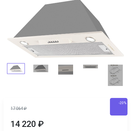
-20%
17 064
₽
14 220
₽