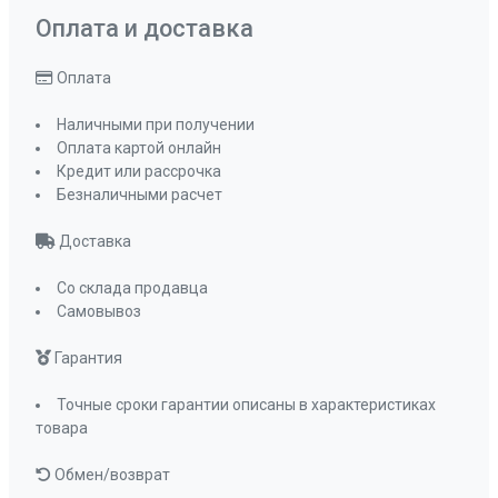
Рекомендуемая площадь помещения, кв м
Оплата и доставка
до 30 кв, м
Обратный клапан
да
Оплата
Мощность подключения, Вт
140 Вт
Наличными при получении
Управление
механическое
Оплата картой онлайн
кнопочное
Кредит или рассрочка
Мощность освещения, Вт
2х2
Безналичными расчет
Освещение
светодиодное
Доставка
Количество ламп освещения
2
Переходник
120-150
Со склада продавца
Самовывоз
Угольный фильтр
KF-T
(приобретается
Гарантия
отдельно)
Фильтр
металлический
Точные сроки гарантии описаны в характеристиках
жироулавливающи
товара
ПРОМО Скидка
=14220.00
Обмен/возврат