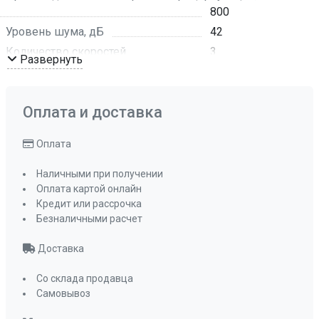
800
Уровень шума, дБ
42
Количество скоростей
3
Развернуть
Режим работы
отвод воздуха ,
рециркуляция
Рекомендуемая площадь помещения, кв м
Оплата и доставка
до 25 кв, м
Оплата
Обратный клапан
да
Мощность подключения, Вт
140 Вт
Наличными при получении
Таймер
да
Оплата картой онлайн
Кредит или рассрочка
Управление
электронное
Безналичными расчет
кнопочное
Мощность освещения, Вт
2x4
Доставка
Освещение
светодиодное
Со склада продавца
Количество ламп освещения
2
Самовывоз
Переходник
120-150