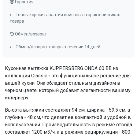
Угольный фильтр
С6С
Гарантия
(приобретается
Точные сроки гарантии описаны в характеристиках
отдельно)
товара
Фильтр
металлический
жироулавливающи
Обмен/возврат
ПРОМО Скидка
0%
Обмен/возврат товара в течении 14 дней
Кухонная вытяжка KUPPERSBERG ONDA 60 BB из
коллекции Classic - это функциональное решение для
вашей кухни. Она обладает стильным дизайном в
черном цвете, который добавит элегантности вашему
интерьеру.
Высота вытяжки составляет 94 см, ширина - 59.5 см, а
глубина - 48 см, что делает ее компактной и удобной в
использовании. Производительность в режиме отвода
составляет 1200 м3/ч, а в режиме рециркуляции - 800