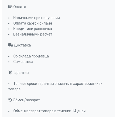
Рекомендуемая площадь помещения, кв м
до 40 кв, м
Оплата
Обратный клапан
да
Наличными при получении
Управление
механическое
Оплата картой онлайн
кнопочное
Кредит или рассрочка
Мощность освещения, Вт
Безналичными расчет
2х2
Освещение
светодиодное
Доставка
Количество ламп освещения
2
Угольный фильтр
Со склада продавца
KF-ES
Самовывоз
(приобретается
отдельно)
Гарантия
Фильтр
металлический
жироулавливающи
Точные сроки гарантии описаны в характеристиках
товара
ПРОМО Скидка
=21753.00
Обмен/возврат
Обмен/возврат товара в течении 14 дней