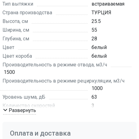
Тип вытяжки
встраиваемая
Страна производства
ТУРЦИЯ
Высота, см
25.5
Ширина, см
55
Глубина, см
28
Цвет
белый
Цвет короба
белый
Производительность в режиме отвода, м3/ч
1500
Производительность в режиме рециркуляции, м3/ч
1000
Уровень шума, дБ
63
Количество скоростей
3
Развернуть
Режим работы
отвод воздуха ,
рециркуляция
Фронтальная планка
белое стекло
Оплата и доставка