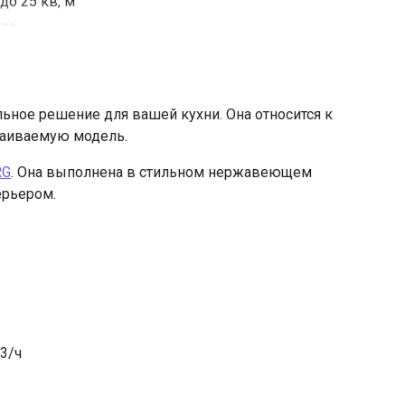
до 25 кв, м
да
140 Вт
да
электронное сенсорное
ьное решение для вашей кухни. Она относится к
2х3.5
раиваемую модель.
светодиодное
RG
. Она выполнена в стильном нержавеющем
2
ерьером.
120-150
да
С6С (приобретается отдельно)
металлический жироулавливающий
=15893.00
3/ч