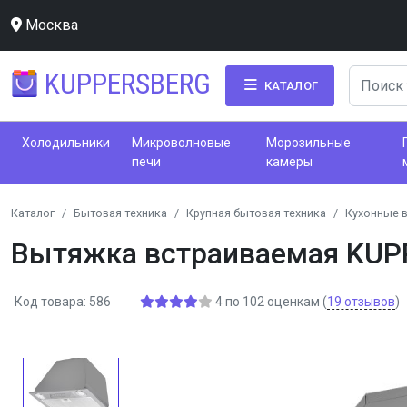
Москва
KUPPERSBERG
КАТАЛОГ
Холодильники
Микроволновые
Морозильные
печи
камеры
Каталог
Бытовая техника
Крупная бытовая техника
Кухонные 
Вытяжка встраиваемая KUPP
Код товара: 586
4
по
102
оценкам
(
19
отзывов
)