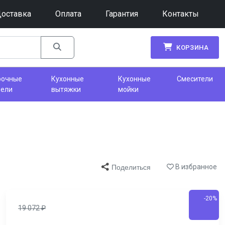
оставка
Оплата
Гарантия
Контакты
КОРЗИНА
рочные
Кухонные
Кухонные
Смесители
нели
вытяжки
мойки
В избранное
Поделиться
-20%
19 072
₽