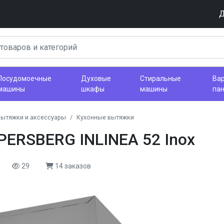
Д
Посудомоечные
Духовые
Стиральные
Ва
машины
шкафы
машины
па
вытяжки и аксессуары
Кухонные вытяжки
ERSBERG INLINEA 52 Inox
29
14 заказов