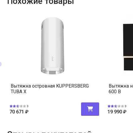
Похожие товары
Вытяжка островная KUPPERSBERG
Вытяжка н
TUBA X
600 B
3
3
70 671
₽
19 990
₽