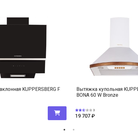
аклонная KUPPERSBERG F
Вытяжка купольная KUP
BONA 60 W Bronze
3
19 707
₽