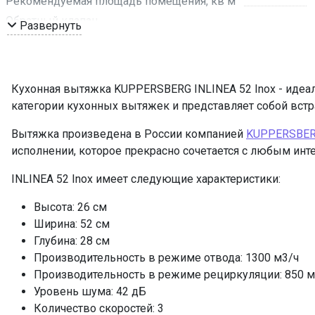
Рекомендуемая площадь помещения, кв м
Обратный клапан
Развернуть
Мощность подключения, Вт
Таймер
Управление
Кухонная вытяжка KUPPERSBERG INLINEA 52 Inox - идеал
Мощность освещения, Вт
категории кухонных вытяжек и представляет собой вст
Освещение
Вытяжка произведена в России компанией
KUPPERSBE
Количество ламп освещения
исполнении, которое прекрасно сочетается с любым инт
Переходник
Пульт ДУ
INLINEA 52 Inox имеет следующие характеристики:
Угольный фильтр
Высота: 26 см
Фильтр
Ширина: 52 см
ПРОМО Скидка
Глубина: 28 см
Производительность в режиме отвода: 1300 м3/ч
Производительность в режиме рециркуляции: 850 м
Уровень шума: 42 дБ
Количество скоростей: 3