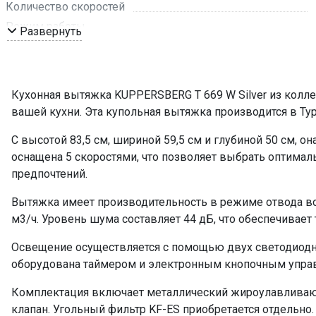
Количество скоростей
Режим работы
Развернуть
Рекомендуемая площадь помещения, кв м
Обратный клапан
Мощность подключения, Вт
Кухонная вытяжка KUPPERSBERG T 669 W Silver из колле
Таймер
вашей кухни. Эта купольная вытяжка производится в Ту
Управление
С высотой 83,5 см, шириной 59,5 см и глубиной 50 см, о
Мощность освещения, Вт
оснащена 5 скоростями, что позволяет выбрать оптима
Освещение
предпочтений.
Количество ламп освещения
Вытяжка имеет производительность в режиме отвода во
Переходник
м3/ч. Уровень шума составляет 44 дБ, что обеспечивает 
Угольный фильтр
Фильтр
Освещение осуществляется с помощью двух светодиодн
ПРОМО Скидка
оборудована таймером и электронным кнопочным управ
Комплектация включает металлический жироулавливающ
клапан. Угольный фильтр KF-ES приобретается отдельно.