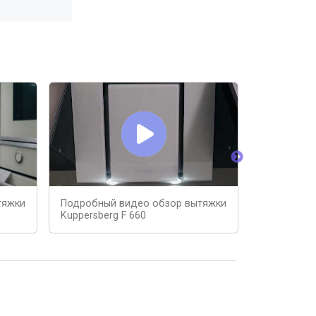
тяжки
Подробный видео обзор вытяжки
Кухонная в
Kuppersberg F 660
600B