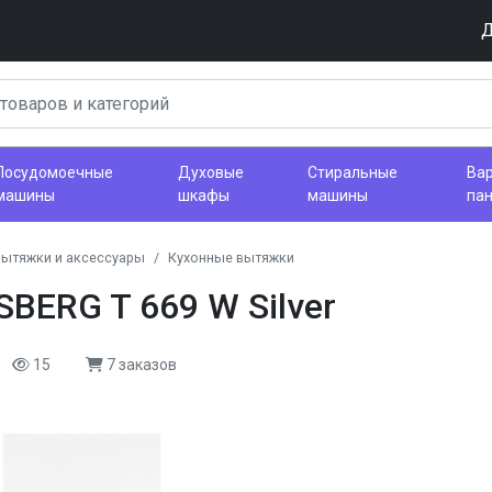
Д
Посудомоечные
Духовые
Стиральные
Ва
машины
шкафы
машины
па
вытяжки и аксессуары
Кухонные вытяжки
BERG T 669 W Silver
15
7 заказов