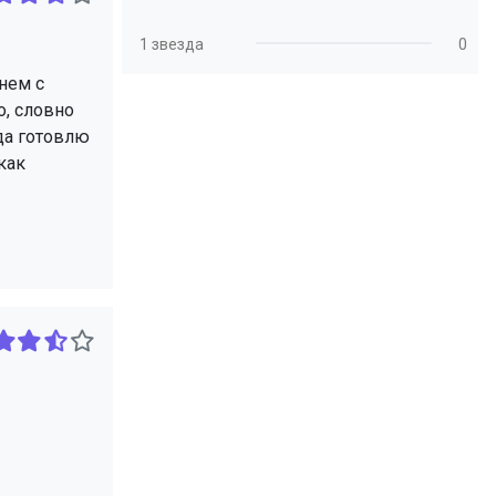
1 звезда
0
нем с
о, словно
гда готовлю
как