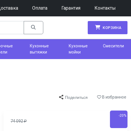
оставка
Оплата
Гарантия
Контакты
КОРЗИНА
рочные
Кухонные
Кухонные
Смесители
нели
вытяжки
мойки
В избранное
Поделиться
-20%
74 092
₽