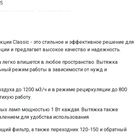
5
отвод воздуха , рециркуляция
до 25 кв, м
да
222 Вт
кции Classic - это стильное и эффективное решение для
да
рции и предлагает высокое качество и надежность.
электронное кнопочное
на легко впишется в любое пространство. Вытяжка
2х1
льный режим работы в зависимости от нужд и
светодиодное
2
здуха до 1200 м3/ч и в режиме рециркуляции до 800
120-150
тихую работу.
KF-ES (приобретается отдельно)
металлический жироулавливающий
ых ламп мощностью 1 Вт каждая. Вытяжка также
=61743.00
лением для удобства использования.
ий фильтр, а также переходник 120-150 и обратный