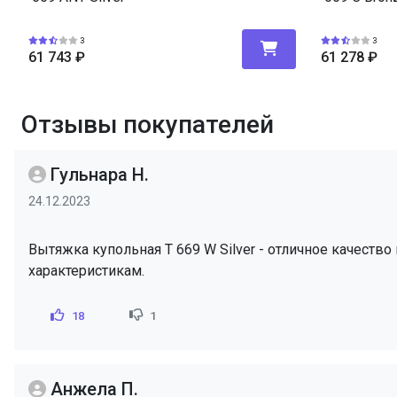
3
3
61 743
₽
61 278
₽
Отзывы покупателей
Гульнара Н.
24.12.2023
Вытяжка купольная T 669 W Silver - отличное качеств
характеристикам.
18
1
Анжела П.