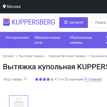
Москва
KUPPERSBERG
КАТАЛОГ
Холодильники
Микроволновые
Морозильные
печи
камеры
Каталог
Бытовая техника
Крупная бытовая техника
Кухонные 
Вытяжка купольная KUPPERS
Код товара: 71
4.1
по
52
оценкам
(
9
отзывов
)