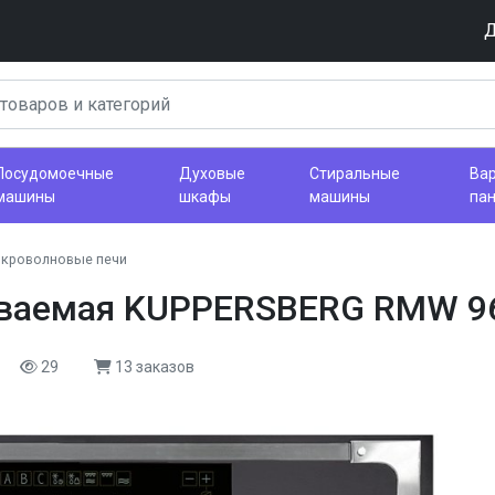
Д
Посудомоечные
Духовые
Стиральные
Ва
машины
шкафы
машины
па
кроволновые печи
иваемая KUPPERSBERG RMW 9
29
13 заказов