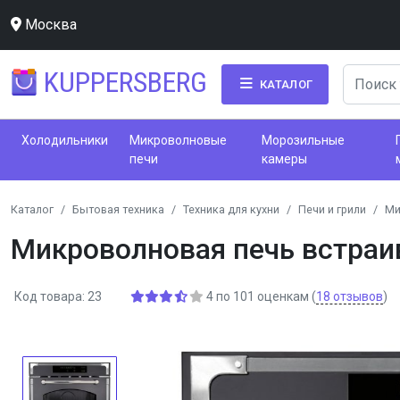
Москва
KUPPERSBERG
КАТАЛОГ
Холодильники
Микроволновые
Морозильные
печи
камеры
Каталог
Бытовая техника
Техника для кухни
Печи и грили
Ми
Микроволновая печь встра
Код товара: 23
4
по
101
оценкам
(
18
отзывов
)