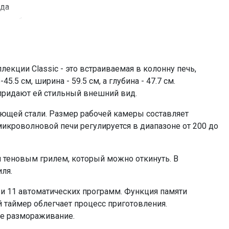
да
серебро
теновый ( откидной )
поворотный стол 320 мм, высокая и низкая решетка
для гриля
кции Classic - это встраиваемая в колонну печь,
5
5 см, ширина - 59.5 см, а глубина - 47.7 см.
11 автоматических
придают ей стильный внешний вид.
3400
ющей стали. Размер рабочей камеры составляет
1500
микроволновой печи регулируется в диапазоне от 200 до
есть
есть, многофункциональный
 теновым грилем, который можно откинуть. В
да
ля.
автоматическое
есть
и 11 автоматических программ. Функция памяти
 таймер облегчает процесс приготовления.
полностью электронное сенсорное
ое размораживание.
=135213.00