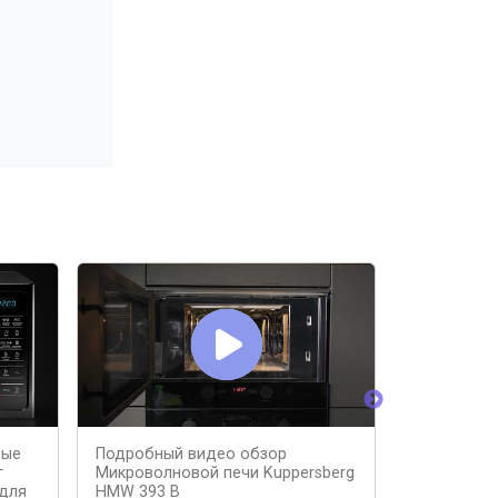
вые
Подробный видео обзор
ТОП–5. Лу
г
Микроволновой печи Kuppersberg
микроволн
 для
HMW 393 B
2023 года 