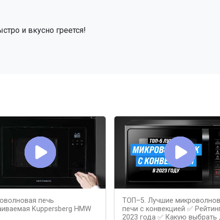
стро и вкусно греется!
оволновая печь
ТОП–5. Лучшие микроволно
аиваемая Kuppersberg HMW
печи с конвекцией ✅ Рейтин
B
2023 года ✅ Какую выбрать