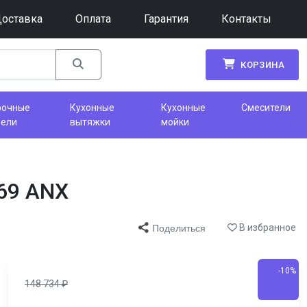
оставка
Оплата
Гарантия
Контакты
КОРЗИНА
рочные
Кухонные
Кухонные
Смесители
нели
вытяжки
мойки
69 ANX
В избранное
Поделиться
-10%
148 734
₽