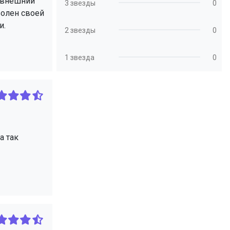
й внешний
3 звезды
0
волен своей
и.
2 звезды
0
1 звезда
0
а так