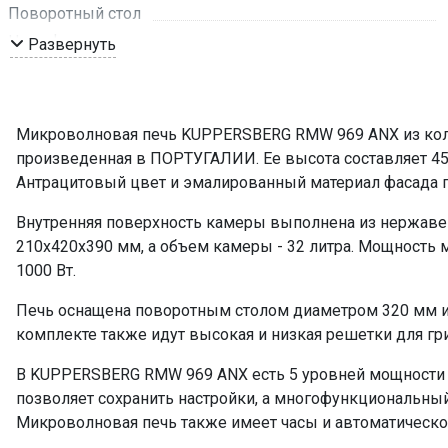
Поворотный стол
Цвет фурнитуры
Развернуть
Гриль
Принадлежности
Микроволновая печь KUPPERSBERG RMW 969 ANX из колле
Уровни мощности
произведенная в ПОРТУГАЛИИ. Ее высота составляет 45-45.
Автоматические программы
Антрацитовый цвет и эмалированный материал фасада 
Мощность подключения, Вт
Внутренняя поверхность камеры выполнена из нержаве
Мощность гриля, Вт
210х420х390 мм, а объем камеры - 32 литра. Мощность 
Функция памяти
1000 Вт.
Таймер
Печь оснащена поворотным столом диаметром 320 мм и
Часы
комплекте также идут высокая и низкая решетки для гри
Размораживание
Блокировка от детей
В KUPPERSBERG RMW 969 ANX есть 5 уровней мощности 
позволяет сохранить настройки, а многофункциональный
Управление
Микроволновая печь также имеет часы и автоматическ
ПРОМО Скидка