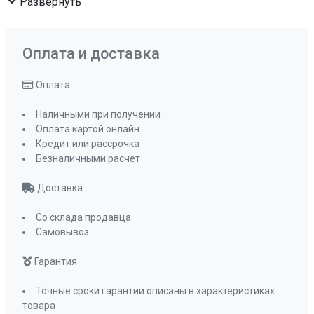
Развернуть
Гриль
да
Принадлежности
поворотный
стол 345 мм,
Оплата и доставка
решетка для
гриля
Оплата
Уровни мощности
8
Наличными при получении
Автоматические программы
8
Оплата картой онлайн
автоматических
Кредит или рассрочка
Мощность подключения, Вт
1450
Безналичными расчет
Мощность гриля, Вт
1100
Доставка
Таймер
да
Часы
да
Со склада продавца
Самовывоз
Размораживание
по весу ,
времени
Гарантия
Управление
полностью
электронное
Точные сроки гарантии описаны в характеристиках
сенсорное
товара