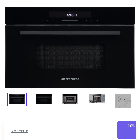
-10%
50 731
₽