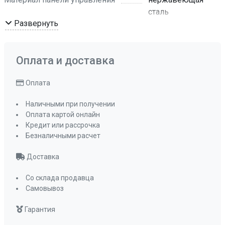
сталь
Развернуть
Материал фасада
нержавеющая
сталь
Объем камеры
25
Оплата и доставка
Мощность микроволн, Вт
900
Поворотный стол
да
Оплата
Гриль
да
Наличными при получении
Принадлежности
поворотный
Оплата картой онлайн
стол 315 мм,
Кредит или рассрочка
решетка для
Безналичными расчет
гриля
Доставка
Уровни мощности
8
Автоматические программы
8
Со склада продавца
автоматических
Самовывоз
Мощность подключения, Вт
1450
Гарантия
Мощность гриля, Вт
1000