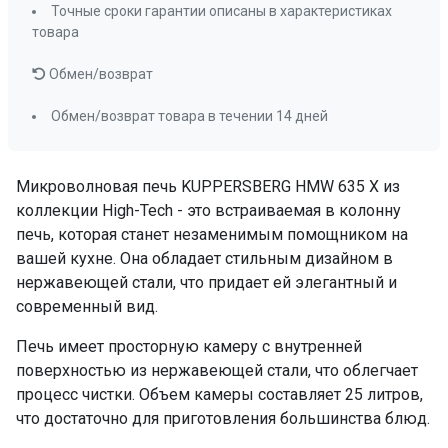
Таймер
да
Точные сроки гарантии описаны в характеристиках
Часы
да
товара
Размораживание
по весу ,
Обмен/возврат
времени
Управление
поворотный
Обмен/возврат товара в течении 14 дней
переключатель,
кнопочное
управление
Микроволновая печь KUPPERSBERG HMW 635 X из
коллекции High-Tech - это встраиваемая в колонну
ПРОМО Скидка
=29565.00
печь, которая станет незаменимым помощником на
вашей кухне. Она обладает стильным дизайном в
нержавеющей стали, что придает ей элегантный и
современный вид.
Печь имеет просторную камеру с внутренней
поверхностью из нержавеющей стали, что облегчает
процесс чистки. Объем камеры составляет 25 литров,
что достаточно для приготовления большинства блюд.