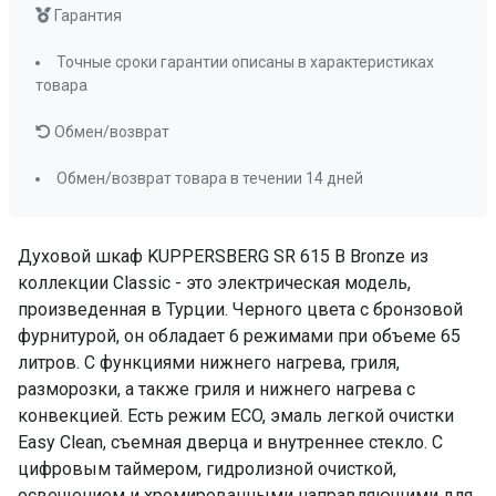
Гарантия
мм
585(+10)x560x570
Точные сроки гарантии описаны в характеристиках
Класс энергопотребления
A
товара
Телескопические направляющие
нет ( опция )
Обмен/возврат
Доводчик двери
нет
Обмен/возврат товара в течении 14 дней
Переключатели (тип)
поворотные
Таймер
цифровой
Духовой шкаф KUPPERSBERG SR 615 B Bronze из
Очистка духовки
гидролизная
коллекции Classic - это электрическая модель,
Количество стекол дверцы
3
произведенная в Турции. Черного цвета с бронзовой
Освещение
да
фурнитурой, он обладает 6 режимами при объеме 65
Направляющие для противней
хромированные,
литров. С функциями нижнего нагрева, гриля,
съемные
разморозки, а также гриля и нижнего нагрева с
Решетка для гриля
да
конвекцией. Есть режим ECO, эмаль легкой очистки
Стандартный противень
да
Easy Clean, съемная дверца и внутреннее стекло. С
цифровым таймером, гидролизной очисткой,
Глубокий противень
да
освещением и хромированными направляющими для