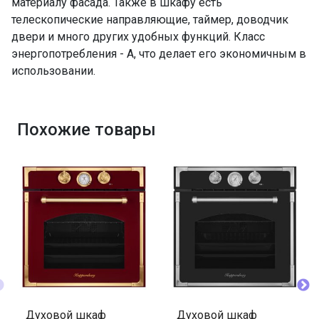
материалу фасада. Также в шкафу есть
Количество стекол дверцы
3
телескопические направляющие, таймер, доводчик
двери и много других удобных функций. Класс
Освещение
да
энергопотребления - A, что делает его экономичным в
Направляющие для противней
хромированные,
использовании.
съемные
Решетка для гриля
да
Стандартный противень
да
Похожие товары
Глубокий противень
да
ПРОМО Скидка
=120333.00
Духовой шкаф
Духовой шкаф