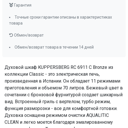
Гарантия
Съемное внутреннее стекло
да
Размер ниши для встраивания (ВхШхГ), мм
Точные сроки гарантии описаны в характеристиках
600х560х580
товара
Мощность подключения
3,2 кВт
Обмен/возврат
Размер ниши для встраивания в колонну (ВхШхГ),
мм
Обмен/возврат товара в течении 14 дней
590х560х580
Класс энергопотребления
A
Быстрый нагрев
да
Духовой шкаф KUPPERSBERG RC 6911 C Bronze из
коллекции Classic - это электрическая печь,
Телескопические направляющие
произведенная в Испании. Он обладает 11 режимами
2-х уровневые
приготовления и объемом 70 литров. Бежевый цвет в
Доводчик двери
да
сочетании с бронзовой фурнитурой создает шикарный
Переключатели (тип)
поворотные
вид. Встроенный гриль с вертелом, турбо режим,
Таймер
аналоговый,
функция разморозки - все для комфортной готовки.
мультифункционал
Духовка оснащена режимом очистки AQUALITIC
Очистка духовки
гидролизная
CLEAN и легко моется благодаря эмалированному
(Aqualityc Clean)