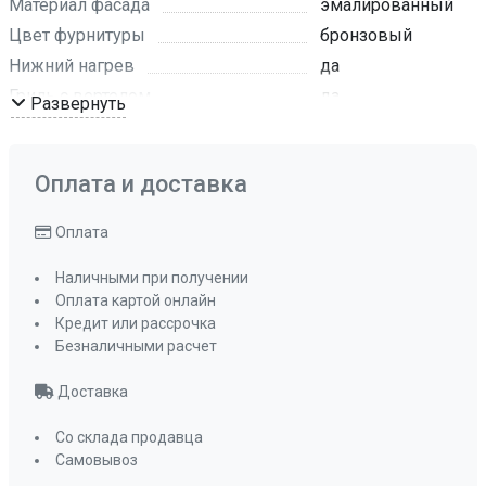
Материал фасада
эмалированный
Цвет фурнитуры
бронзовый
Нижний нагрев
да
Гриль с вертелом
да
Развернуть
Макси-Гриль с конвекцией
да
Турбо режим
да
Оплата и доставка
Нижний нагрев с конвекцией
да
Гриль и нижний нагрев
да
Оплата
Разморозка
да
Традиционный нагрев с конвекцией
Наличными при получении
Оплата картой онлайн
да
Кредит или рассрочка
Режим ECO
да
Безналичными расчет
Режим очистки
AQUALITIC
CLEAN
Доставка
Эмаль легкой очистки
да
Со склада продавца
Съемная дверца духового шкафа
Самовывоз
да