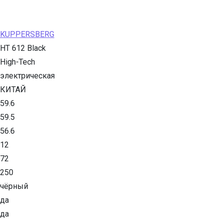
KUPPERSBERG
HT 612 Black
High-Tech
электрическая
КИТАЙ
59.6
59.5
56.6
12
72
250
чёрный
да
да