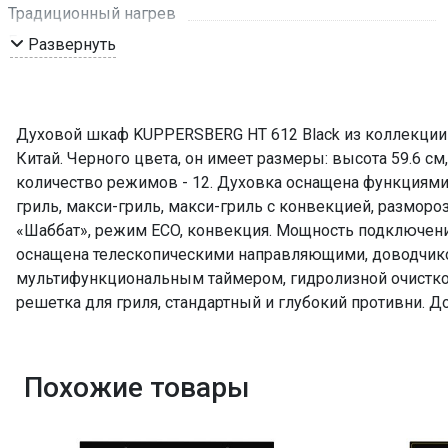
Традиционный нагрев
Гриль
Развернуть
Макси-Гриль
Макси-Гриль с конвекцией
Разморозка
Духовой шкаф KUPPERSBERG HT 612 Black из коллекции H
Традиционный нагрев с конвекцией
Китай. Черного цвета, он имеет размеры: высота 59.6 см,
Режим «Шаббат»
количество режимов - 12. Духовка оснащена функциями
гриль, макси-гриль, макси-гриль с конвекцией, размор
Режим ECO
«Шаббат», режим ECO, конвекция. Мощность подключения
Конвекция
оснащена телескопическими направляющими, доводчик
Съемная дверца духового шкафа
мультифункциональным таймером, гидролизной очисткой
Мощность подключения
решетка для гриля, стандартный и глубокий противни. Д
Класс энергопотребления
Телескопические направляющие
Доводчик двери
Похожие товары
Авто программы
Переключатели (тип)