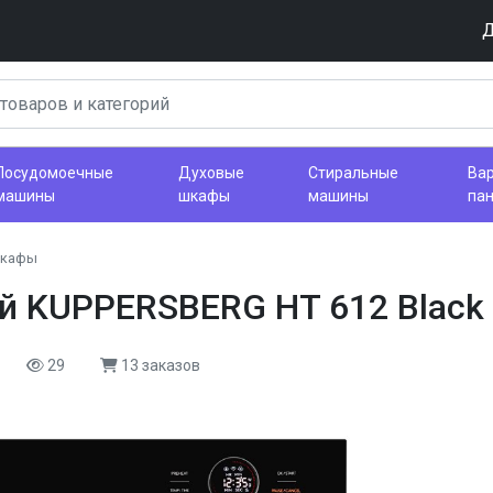
Д
Посудомоечные
Духовые
Стиральные
Ва
машины
шкафы
машины
па
шкафы
й KUPPERSBERG HT 612 Black
29
13 заказов