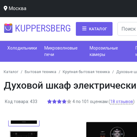
Москва
KUPPERSBERG
КАТАЛОГ
Холодильники
Микроволновые
Морозильные
печи
камеры
Каталог
Бытовая техника
Крупная бытовая техника
Духовые 
Духовой шкаф электрически
Код товара: 433
4
по
101
оценкам
(
18
отзывов
)