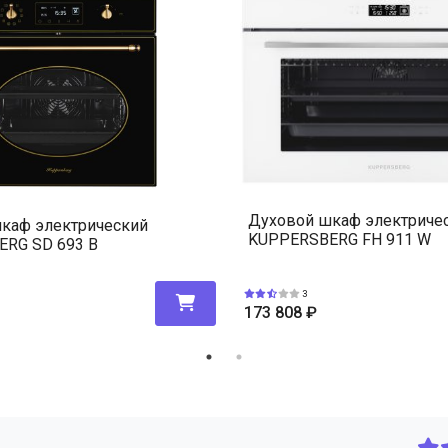
сенсорный, мультифункциональный
гидролизная
3
да
да
да
да
да
Духовой шкаф электриче
каф электрический
=63510.00
KUPPERSBERG FH 911 W
RG SD 693 B
3
173 808
₽