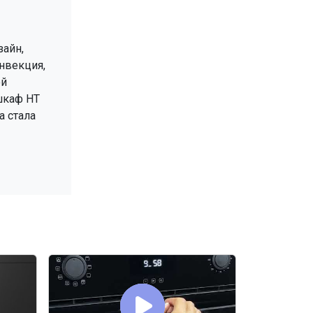
зайн,
онвекция,
ой
 шкаф HT
а стала