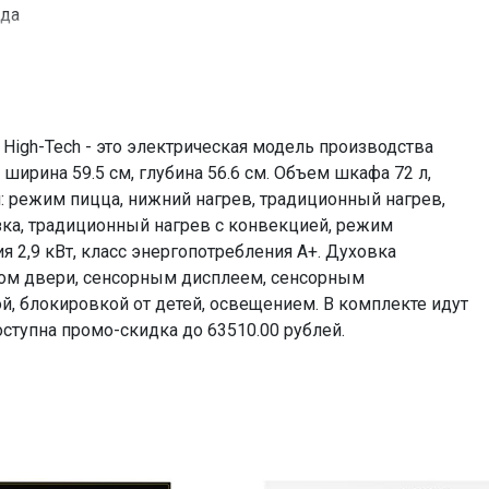
да
да
да
да
да
igh-Tech - это электрическая модель производства
да
 ширина 59.5 см, глубина 56.6 см. Объем шкафа 72 л,
да
: режим пицца, нижний нагрев, традиционный нагрев,
озка, традиционный нагрев с конвекцией, режим
да
 2,9 кВт, класс энергопотребления A+. Духовка
да
ом двери, сенсорным дисплеем, сенсорным
да
, блокировкой от детей, освещением. В комплекте идут
2,9 кВт
оступна промо-скидка до 63510.00 рублей.
A+
да
да
нет
сенсорный, дисплей