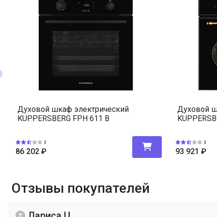
Таймер
Очистка духовки
Количество стекол дверцы
Блокировка от детей
Освещение
Решетка для гриля
Стандартный противень
Глубокий противень
Духовой шкаф электрический
Духовой ш
ПРОМО Скидка
KUPPERSBERG FPH 611 B
KUPPERSBE
3
3
86 202
₽
93 921
₽
Отзывы покупателей
Лариса Ц.