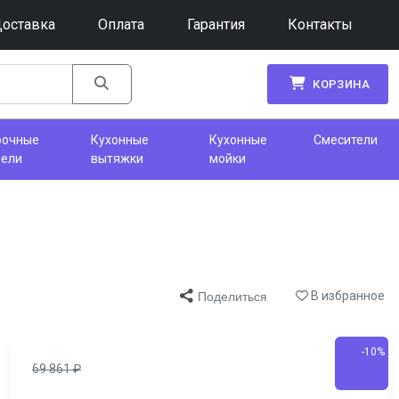
оставка
Оплата
Гарантия
Контакты
КОРЗИНА
рочные
Кухонные
Кухонные
Смесители
нели
вытяжки
мойки
В избранное
Поделиться
-10%
69 861
₽