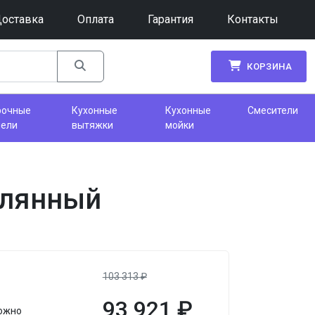
оставка
Оплата
Гарантия
Контакты
КОРЗИНА
рочные
Кухонные
Кухонные
Смесители
нели
вытяжки
мойки
клянный
103 313
₽
93 921
₽
ложно