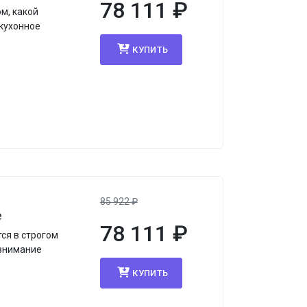
78 111
₽
м, какой
кухонное
КУПИТЬ
85 922
₽
e
78 111
₽
ся в строгом
 внимание
КУПИТЬ