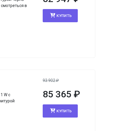
 смотреться в
КУПИТЬ
93 902
₽
85 365
₽
1 W с
нитурой
КУПИТЬ