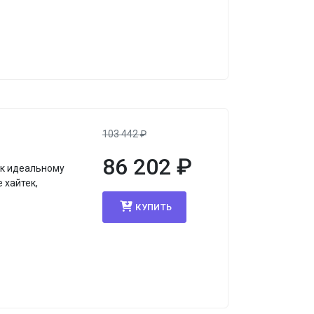
103 442
₽
86 202
₽
 к идеальному
 хайтек,
КУПИТЬ