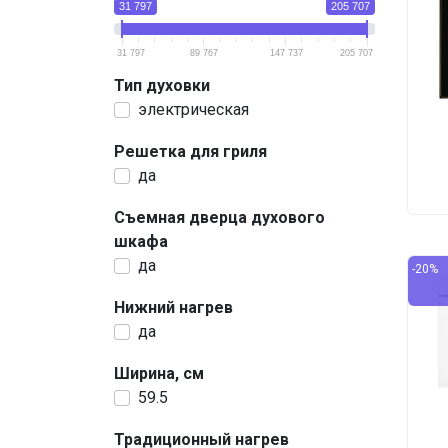
31 797
205 707
31 797
89 767
147 737
205 707
Тип духовки
электрическая
Решетка для гриля
да
Съемная дверца духового
шкафа
да
-20%
Нижний нагрев
да
Ширина, см
59.5
Традиционный нагрев