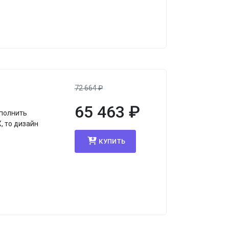
72 664
₽
65 463
₽
ополнить
, то дизайн
КУПИТЬ