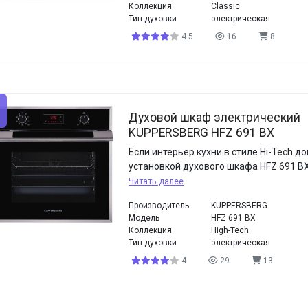
Коллекция
Classic
Тип духовки
электрическая
4.5
16
8
Духовой шкаф электрический
KUPPERSBERG HFZ 691 BX
Если интерьер кухни в стиле Hi-Tech д
установкой духового шкафа HFZ 691 BX
Читать далее
Производитель
KUPPERSBERG
Модель
HFZ 691 BX
Коллекция
High-Tech
Тип духовки
электрическая
4
29
13