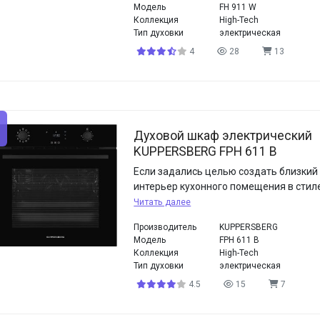
Модель
FH 911 W
Коллекция
High-Tech
Тип духовки
электрическая
4
28
13
Духовой шкаф электрический
KUPPERSBERG FPH 611 B
Если задались целью создать близкий
интерьер кухонного помещения в стиле
Читать далее
Производитель
KUPPERSBERG
Модель
FPH 611 B
Коллекция
High-Tech
Тип духовки
электрическая
4.5
15
7