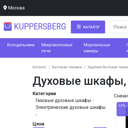
Москва
KUPPERSBERG
КАТАЛОГ
Холодильники
Микроволновые
Морозильные
печи
камеры
Каталог
Бытовая техника
Крупная бытовая техни
Духовые шкафы, 
Категории
Снача
Газовые духовые шкафы
0
-10%
Электрические духовые шкафы
0
Цена