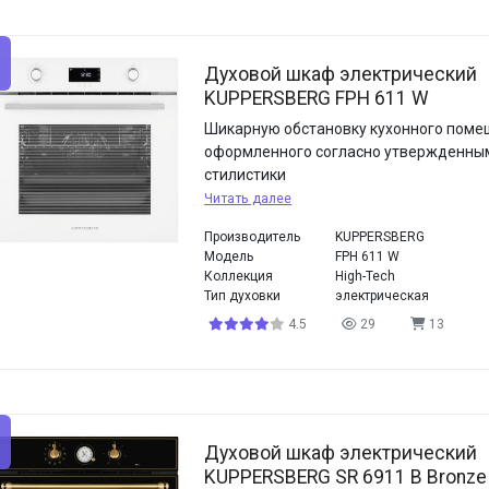
Духовой шкаф электрический
KUPPERSBERG FPH 611 W
Шикарную обстановку кухонного поме
оформленного согласно утвержденны
стилистики
Читать далее
Производитель
KUPPERSBERG
Модель
FPH 611 W
Коллекция
High-Tech
Тип духовки
электрическая
4.5
29
13
Духовой шкаф электрический
KUPPERSBERG SR 6911 B Bronze