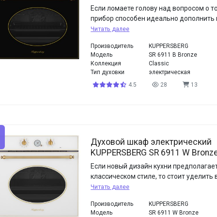
Если ломаете голову над вопросом о то
прибор способен идеально дополнить 
Читать далее
Производитель
KUPPERSBERG
Модель
SR 6911 B Bronze
Коллекция
Classic
Тип духовки
электрическая
4.5
28
13
Духовой шкаф электрический
KUPPERSBERG SR 6911 W Bronz
Если новый дизайн кухни предполагает
классическом стиле, то стоит уделить
Читать далее
Производитель
KUPPERSBERG
Модель
SR 6911 W Bronze