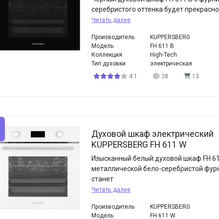
серебристого оттенка будет прекрасно
Читать далее
Производитель
KUPPERSBERG
Модель
FH 611 B
Коллекция
High-Tech
Тип духовки
электрическая
4.1
28
13
Духовой шкаф электрический
KUPPERSBERG FH 611 W
Изысканный белый духовой шкаф FH 61
металлической бело-серебристой фур
станет
Читать далее
Производитель
KUPPERSBERG
Модель
FH 611 W