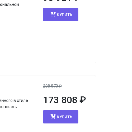
иональной
КУПИТЬ
208 570
₽
173 808
₽
нного в стиле
ршенность
КУПИТЬ