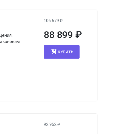
106 679
₽
88 899
₽
щения,
м канонам
КУПИТЬ
92 952
₽