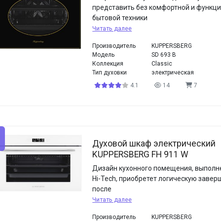
представить без комфортной и функц
бытовой техники
Читать далее
Производитель
KUPPERSBERG
Модель
SD 693 B
Коллекция
Classic
Тип духовки
электрическая
4.1
14
7
Духовой шкаф электрический
KUPPERSBERG FH 911 W
Дизайн кухонного помещения, выполне
Hi-Tech, приобретет логическую заве
после
Читать далее
Производитель
KUPPERSBERG