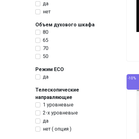
да
нет
Объем духового шкафа
80
65
70
50
Режим ECO
да
-10%
Телескопические
направляющие
1 уровневые
2-х уровневые
да
нет ( опция )