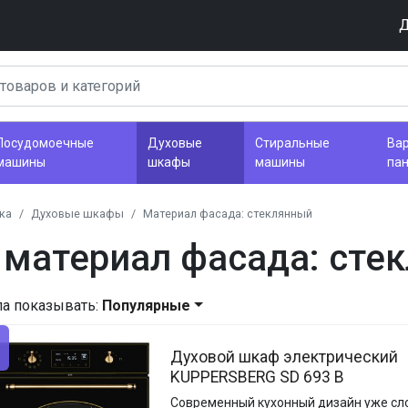
Д
Посудомоечные
Духовые
Стиральные
Ва
машины
шкафы
машины
па
ка
Духовые шкафы
Материал фасада: стеклянный
материал фасада: сте
ла показывать:
Популярные
Духовой шкаф электрический
KUPPERSBERG SD 693 B
Современный кухонный дизайн уже с