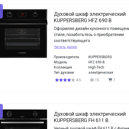
Духовой шкаф электрический
KUPPERSBERG HFZ 690 B
Оформляя дизайн кухонного помещения
стиле, позаботьтесь о приобретении
соответствующего
Читать далее
Производитель
KUPPERSBERG
Модель
HFZ 690 B
Коллекция
High-Tech
Тип духовки
электрическая
4.5
15
7
Духовой шкаф электрический
KUPPERSBERG FH 611 B
Черный духовой шкаф FH 611 B с фурн