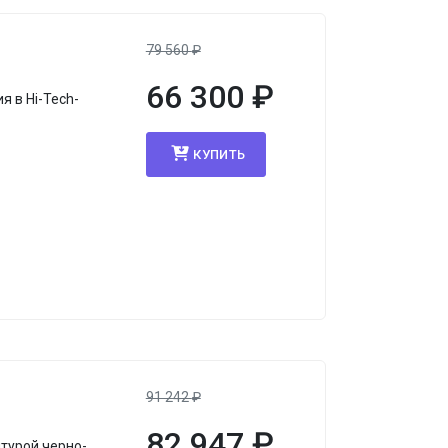
79 560
₽
66 300
₽
 в Hi-Tech-
КУПИТЬ
91 242
₽
82 947
₽
итурой черно-