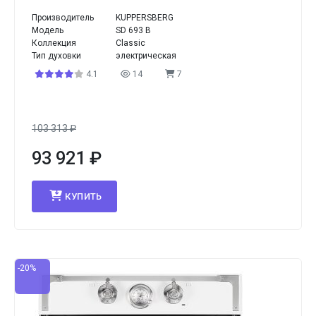
Производитель
KUPPERSBERG
Модель
SD 693 B
Коллекция
Classic
Тип духовки
электрическая
4.1
14
7
103 313
₽
93 921
₽
КУПИТЬ
-20%