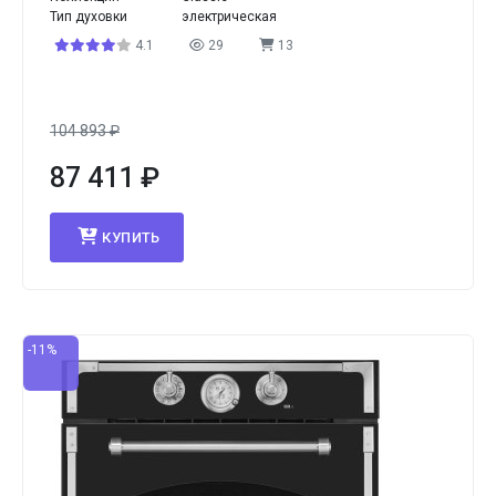
Тип духовки
электрическая
4.1
29
13
104 893
₽
87 411
₽
КУПИТЬ
-11%