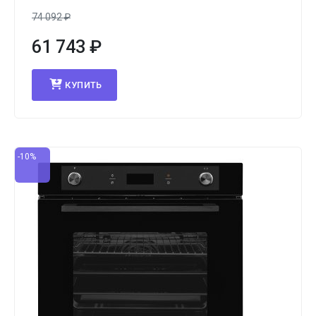
74 092
₽
61 743
₽
КУПИТЬ
-10%