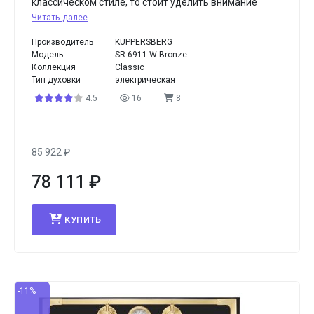
классическом стиле, то стоит уделить внимание
Читать далее
Производитель
KUPPERSBERG
Модель
SR 6911 W Bronze
Коллекция
Classic
Тип духовки
электрическая
4.5
16
8
85 922
₽
78 111
₽
КУПИТЬ
-11%