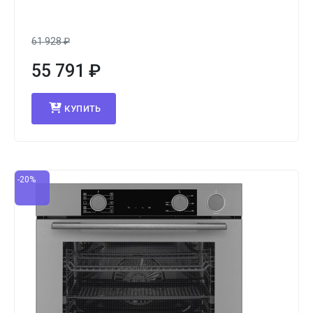
61 928
₽
55 791
₽
КУПИТЬ
-20%