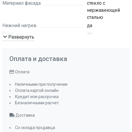
Материал фасада
стекло с
нержавеющей
сталью
Нижний нагрев
да
Гриль
да
Развернуть
Гриль и нижний нагрев
да
Разморозка
да
Оплата и доставка
Гриль и нижний нагрев с конвекцией
есть
Оплата
Режим «Шаббат»
нет
Эмаль легкой очистки
да, Crystal Clean
Наличными при получении
Съемная дверца духового шкафа
Оплата картой онлайн
Кредит или рассрочка
да
Безналичными расчет
Съемное внутреннее стекло
да
Размер ниши для встраивания (ВхШхГ), мм
Доставка
600х560х570
Со склада продавца
Мощность подключения
2,95 кВт