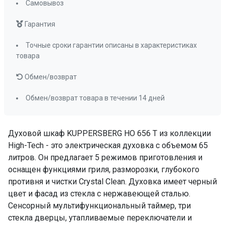
Самовывоз
Размер ниши для встраивания в колонну (ВхШхГ),
мм
Гарантия
585(+10)x560x570
Точные сроки гарантии описаны в характеристиках
Класс энергопотребления
A
товара
Телескопические направляющие
нет ( опция )
Обмен/возврат
Доводчик двери
нет
Обмен/возврат товара в течении 14 дней
Переключатели (тип)
утапливаемые
Таймер
сенсорный,
мультифункционал
Духовой шкаф KUPPERSBERG HO 656 T из коллекции
Очистка духовки
гидролизная
High-Tech - это электрическая духовка с объемом 65
Количество стекол дверцы
3
литров. Он предлагает 5 режимов приготовления и
оснащен функциями гриля, разморозки, глубокого
Направляющие для противней
хромированные,
противня и чистки Crystal Clean. Духовка имеет черный
съемные
цвет и фасад из стекла с нержавеющей сталью.
Решетка для гриля
да
Сенсорный мультифункциональный таймер, три
Глубокий противень
да
стекла дверцы, утапливаемые переключатели и
ПРОМО Скидка
=37191.00