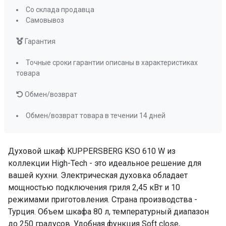
Нижний нагрев + турбо
да
Со склада продавца
Эмаль легкой очистки
да( био-
Самовывоз
керамическое
Гарантия
покрытие Easy
Clean)
Точные сроки гарантии описаны в характеристиках
Съемная дверца духового шкафа
товара
да
Съемное внутреннее стекло
Обмен/возврат
да
FryArt
да
Обмен/возврат товара в течении 14 дней
Приготовление с паром
да
Телескопические направляющие
да
Духовой шкаф KUPPERSBERG KSO 610 W из
коллекции High-Tech - это идеальное решение для
Доводчик двери
да
вашей кухни. Электрическая духовка обладает
Переключатели (тип)
утапливаемые
мощностью подключения гриля 2,45 кВт и 10
Таймер
цифровой
режимами приготовления. Страна производства -
Очистка духовки
очистка паром
Турция. Объем шкафа 80 л, температурный диапазон
Количество стекол дверцы
3
до 250 градусов. Удобная функция Soft close,