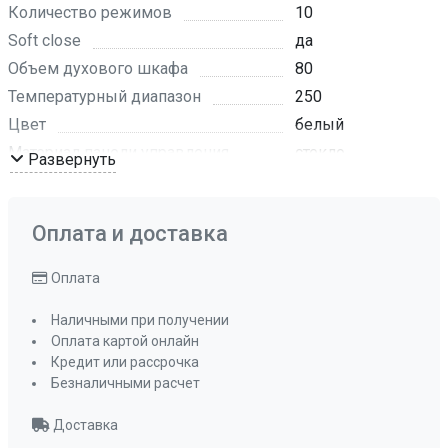
Количество режимов
10
Soft close
да
Объем духового шкафа
80
Температурный диапазон
250
Цвет
белый
Материал панели управления
стекло
Развернуть
Материал фасада
стекло
Цвет фурнитуры
серебро
Оплата и доставка
Нижний нагрев
да
Традиционный нагрев
да
Оплата
Макси-Гриль
да
Макси-Гриль с конвекцией
да
Наличными при получении
Оплата картой онлайн
Турбо режим
да
Кредит или рассрочка
Разморозка
да
Безналичными расчет
Традиционный нагрев с конвекцией
Доставка
да