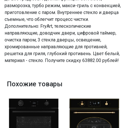
Освещение
да
разморозка, турбо режим, макси-гриль с конвекцией,
приготовление с паром. Внутреннее стекло и дверца
Направляющие для противней
хромированные,
съемные, что облегчит процесс чистки.
съемные
Дополнительно: FryArt, телескопические
Перфорированный противень
да
направляющие, доводчик двери, цифровой таймер,
Решетка для гриля
да
очистка паром, 3 стекла дверцы, освещение,
Глубокий противень
да
хромированные направляющие для противней,
ПРОМО Скидка
=63882.00
решетка для гриля, глубокий противень. Цвет белый,
материал - стекло. Получите скидку 63882.00 рублей!
Похожие товары