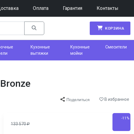
оставка
Оплата
Гарантия
Контакты
КОРЗИНА
рочные
Кухонные
Кухонные
Смесители
нели
вытяжки
мойки
Bronze
В избранное
Поделиться
-11%
133 570
₽