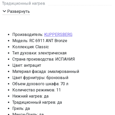
Традиционный нагрев
Гриль
Развернуть
Макси-Гриль
Макси-Гриль с конвекцией
Турбо режим
Производитель:
KUPPERSBERG
Нижний нагрев с конвекцией
Модель: RC 6911 ANT Bronze
Разморозка
Коллекция: Classic
Тип духовки: электрическая
Режим ECO
Страна производства: ИСПАНИЯ
Режим очистки
Цвет: антрацит
Эмаль легкой очистки
Материал фасада: эмалированный
Съемная дверца духового шкафа
Цвет фурнитуры: бронзовый
Съемное внутреннее стекло
Объем духового шкафа: 70 л
Размер ниши для встраивания (ВхШхГ), мм
Количество режимов: 11
Нижний нагрев: да
Мощность подключения
Традиционный нагрев: да
Размер ниши для встраивания в колонну (ВхШхГ), мм
Гриль: да
590х560х580
Макси-Гриль: да