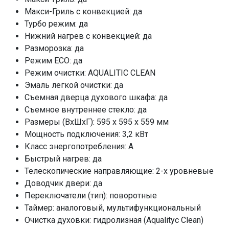
Класс энергопотребления
Макси-Гриль с конвекцией: да
Быстрый нагрев
Турбо режим: да
Телескопические направляющие
Нижний нагрев с конвекцией: да
Доводчик двери
Разморозка: да
Режим ECO: да
Переключатели (тип)
Режим очистки: AQUALITIC CLEAN
Таймер
Эмаль легкой очистки: да
Очистка духовки
Съемная дверца духового шкафа: да
Количество стекол дверцы
Съемное внутреннее стекло: да
Освещение
Размеры (ВхШхГ): 595 x 595 x 559 мм
Направляющие для противней
Мощность подключения: 3,2 кВт
Класс энергопотребления: A
Решетка для гриля
Быстрый нагрев: да
Стандартный противень
Телескопические направляющие: 2-х уровневые
Глубокий противень
Доводчик двери: да
ПРОМО Скидка
Переключатели (тип): поворотные
Таймер: аналоговый, мультифункциональный
Очистка духовки: гидролизная (Aqualityc Clean)