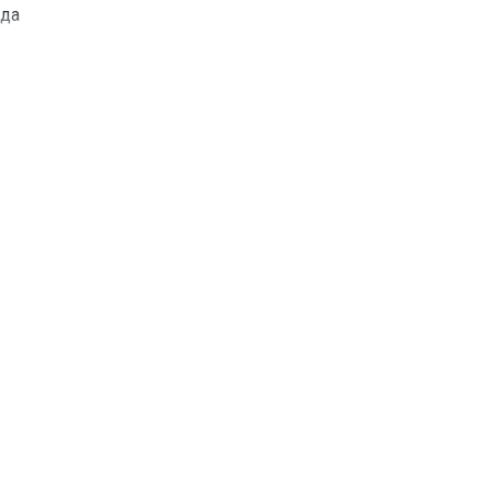
да
да
да
да
да
да
да
да
AQUALITIC CLEAN
да
да
да
600х560х580
3,2 кВт