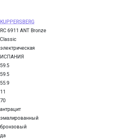
KUPPERSBERG
RC 6911 ANT Bronze
Classic
электрическая
ИСПАНИЯ
59.5
59.5
55.9
11
70
антрацит
эмалированный
бронзовый
да