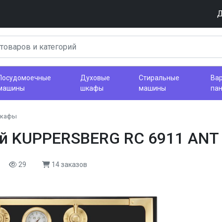
Д
Посудомоечные
Духовые
Стиральные
Ва
машины
шкафы
машины
па
шкафы
й KUPPERSBERG RC 6911 ANT 
29
14 заказов