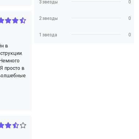
3 звезды
0
2 звезды
0
1 звезда
0
йн в
нструкции.
. Немного
Я просто в
ь волшебные