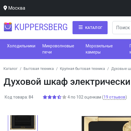
Москва
KUPPERSBERG
КАТАЛОГ
Холодильники
Микроволновые
Морозильные
печи
камеры
Каталог
Бытовая техника
Крупная бытовая техника
Духовые 
Духовой шкаф электрически
Код товара: 84
4
по
102
оценкам
(
19
отзывов
)