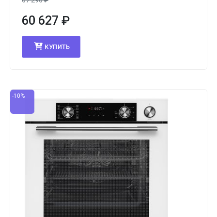
67 296
₽
60 627
₽
КУПИТЬ
-10%