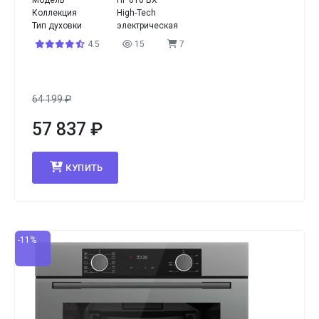
Модель
HF 610 BX
Коллекция
High-Tech
Тип духовки
электрическая
4.5
15
7
64 199
₽
57 837
₽
КУПИТЬ
-11%