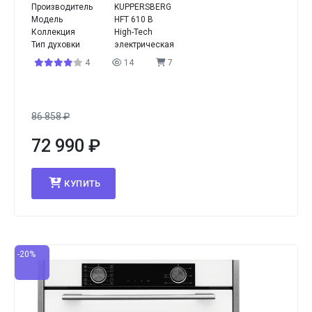
Производитель
KUPPERSBERG
Модель
HFT 610 B
Коллекция
High-Tech
Тип духовки
электрическая
4
14
7
86 858
₽
72 990
₽
КУПИТЬ
-20%