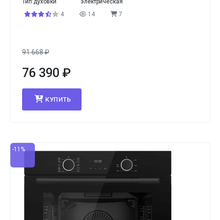
Тип духовки
электрическая
4
14
7
91 668
₽
76 390
₽
КУПИТЬ
-11%