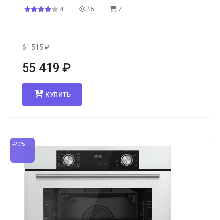
4
15
7
61 515
₽
55 419
₽
КУПИТЬ
-20%