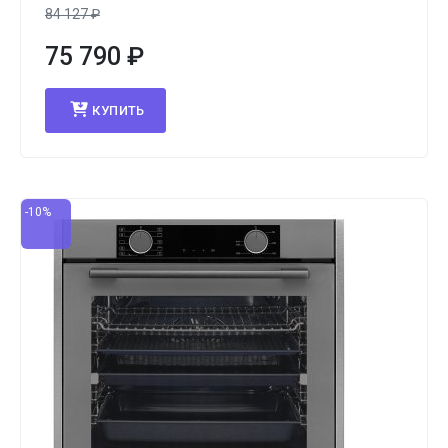
84 127
₽
75 790
₽
КУПИТЬ
-10%