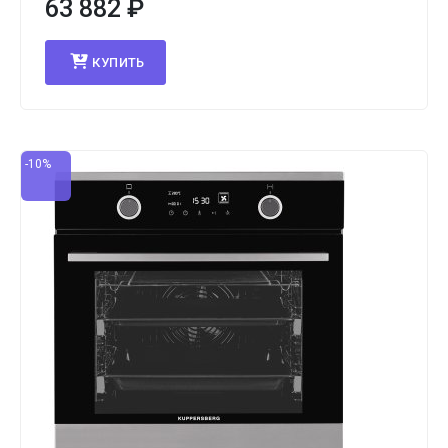
63 882
₽
КУПИТЬ
-10%