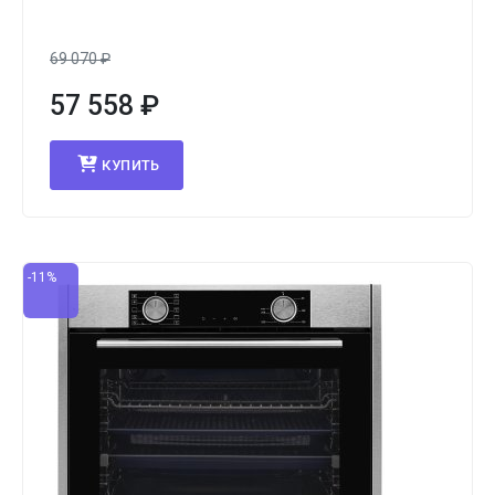
69 070
₽
57 558
₽
КУПИТЬ
-11%