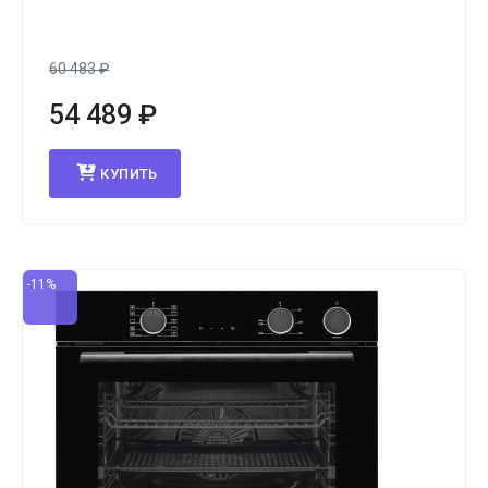
60 483
₽
54 489
₽
КУПИТЬ
-11%