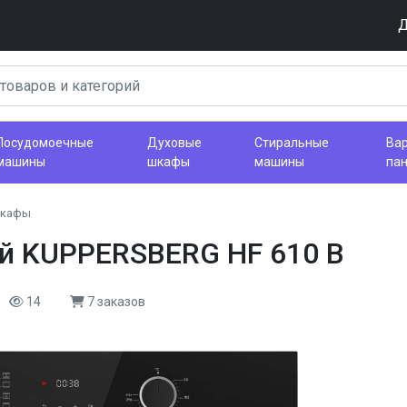
Д
Посудомоечные
Духовые
Стиральные
Ва
машины
шкафы
машины
па
шкафы
й KUPPERSBERG HF 610 B
14
7 заказов