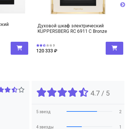
ский
Духовой шкаф электрический
KUPPERSBERG RC 6911 C Bronze
3
120 333
₽
4.7 / 5
5 звезд
2
4 звезды
1