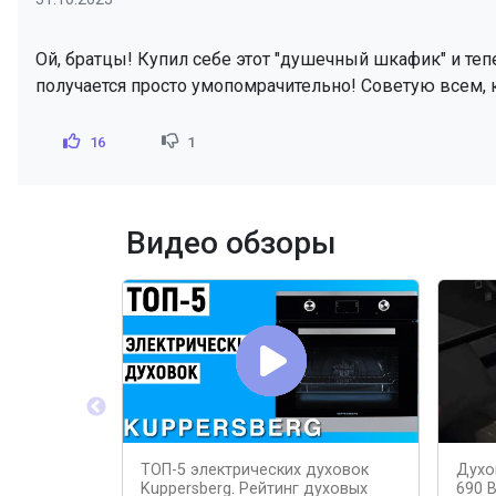
Ой, братцы! Купил себе этот "душечный шкафик" и теп
получается просто умопомрачительно! Советую всем, кт
16
1
Видео обзоры
ТОП-5 электрических духовок
Духо
Kuppersberg. Рейтинг духовых
690 