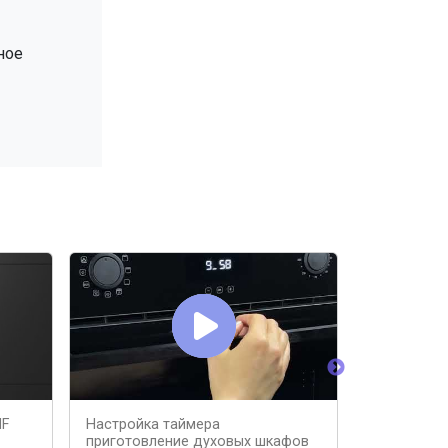
ное
HF
Настройка таймера
Подробный
приготовление духовых шкафов
электриче