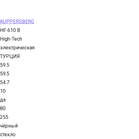
KUPPERSBERG
HF 610 B
High-Tech
электрическая
ТУРЦИЯ
59.5
59.5
54.7
10
да
80
255
чёрный
стекло