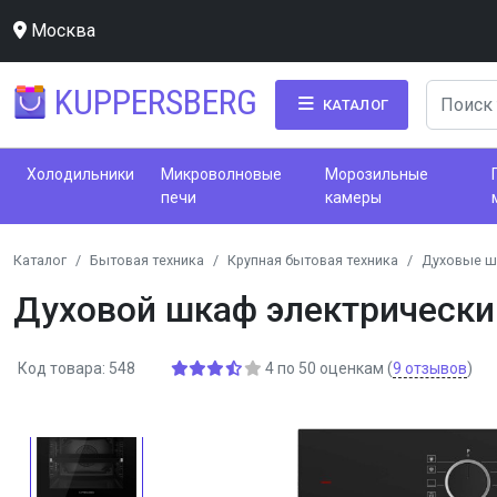
Москва
KUPPERSBERG
КАТАЛОГ
Холодильники
Микроволновые
Морозильные
печи
камеры
Каталог
Бытовая техника
Крупная бытовая техника
Духовые 
Духовой шкаф электрически
Код товара: 548
4
по
50
оценкам
(
9
отзывов
)