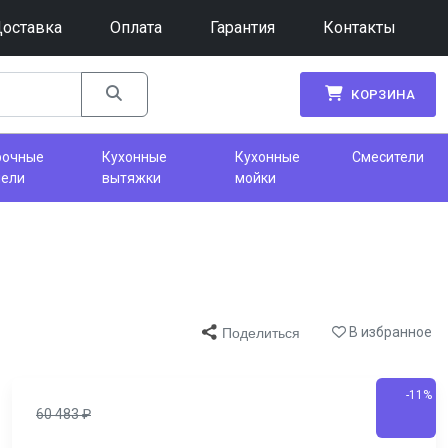
оставка
Оплата
Гарантия
Контакты
КОРЗИНА
рочные
Кухонные
Кухонные
Смесители
нели
вытяжки
мойки
В избранное
Поделиться
-11%
60 483
₽