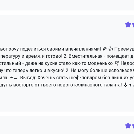
и вот хочу поделиться своими впечатлениями! 🍕 👍 Приемущ
пературу и время, и готово! 2. Вместительная - помещает 
 стильный - даже на кухне стало как-то модненько. 👎 Недост
у что теперь легко и вкусно! 2. Не могу больше использов
тила. 👨‍🍳 Вывод: Хочешь стать шеф-поваром без лишних у
ут в восторге от твоего нового кулинарного таланта! 🌟👩‍