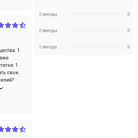
3 звезды
0
2 звезды
0
1 звезда
0
ества: 1.
даже
атки: 1.
ать свои
силий?
🍳