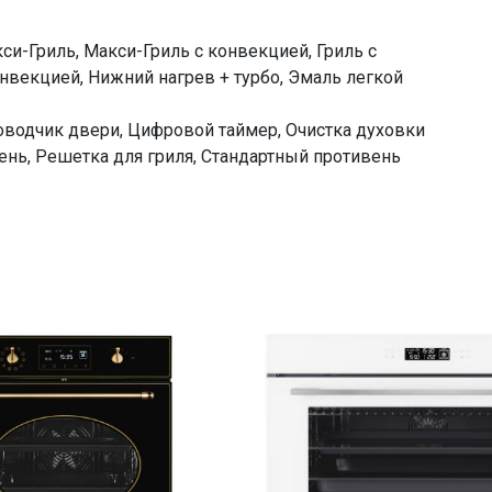
1 уровневые
да
си-Гриль, Макси-Гриль с конвекцией, Гриль с
нет
нвекцией, Нижний нагрев + турбо, Эмаль легкой
утапливаемые
водчик двери, Цифровой таймер, Очистка духовки
цифровой
нь, Решетка для гриля, Стандартный противень
гидролизная
2 (Schott Ceran; Low-E)
нет
да
да
да
да
=54489.00