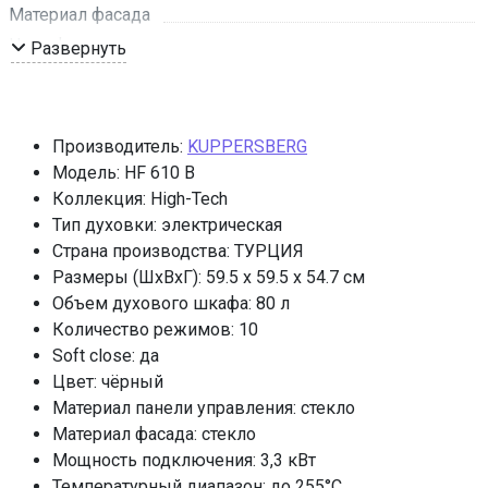
Материал фасада
Цвет фурнитуры
Развернуть
Нижний нагрев
Традиционный нагрев
Макси-Гриль
Производитель:
KUPPERSBERG
Макси-Гриль с конвекцией
Модель: HF 610 B
Гриль с конвекцией
Коллекция: High-Tech
Тип духовки: электрическая
Разморозка
Страна производства: ТУРЦИЯ
Традиционный нагрев с конвекцией
Размеры (ШхВхГ): 59.5 x 59.5 x 54.7 см
Нижний нагрев + турбо
Объем духового шкафа: 80 л
Эмаль легкой очистки
Количество режимов: 10
Съемная дверца духового шкафа
Soft close: да
Съемное внутреннее стекло
Цвет: чёрный
Материал панели управления: стекло
Мощность подключения
Материал фасада: стекло
Класс энергопотребления
Мощность подключения: 3,3 кВт
FryArt
Температурный диапазон: до 255°C