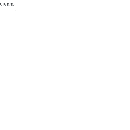
стекло
чёрный
да
да
да
да
да
да
да
да
да
да
да
3,3 кВт
A
да