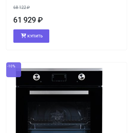
68 122
₽
61 929
₽
КУПИТЬ
-10%