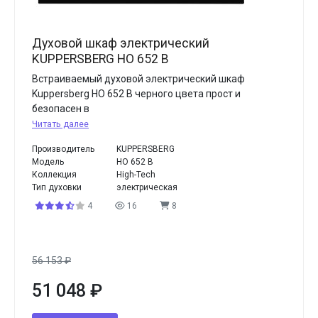
Духовой шкаф электрический
KUPPERSBERG HO 652 B
Встраиваемый духовой электрический шкаф
Kuppersberg HO 652 B черного цвета прост и
безопасен в
Читать далее
Производитель
KUPPERSBERG
Модель
HO 652 B
Коллекция
High-Tech
Тип духовки
электрическая
4
16
8
56 153
₽
51 048
₽