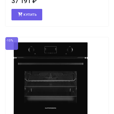
37 191
₽
КУПИТЬ
-10%