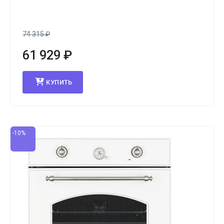
74 315
₽
61 929
₽
КУПИТЬ
-10%