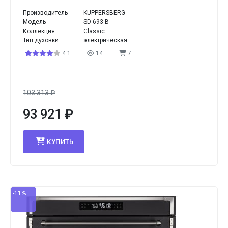
Производитель
KUPPERSBERG
Модель
SD 693 B
Коллекция
Classic
Тип духовки
электрическая
4.1
14
7
103 313
₽
93 921
₽
КУПИТЬ
-11%