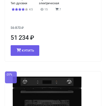
Тип духовки
электрическая
4.5
15
7
56 870
₽
51 234
₽
КУПИТЬ
-20%