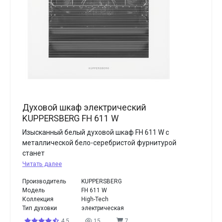
Духовой шкаф электрический
KUPPERSBERG FH 611 W
Изысканный белый духовой шкаф FH 611 W с
металлической бело-серебристой фурнитурой
станет
Читать далее
Производитель
KUPPERSBERG
Модель
FH 611 W
Коллекция
High-Tech
Тип духовки
электрическая
4.5
15
7