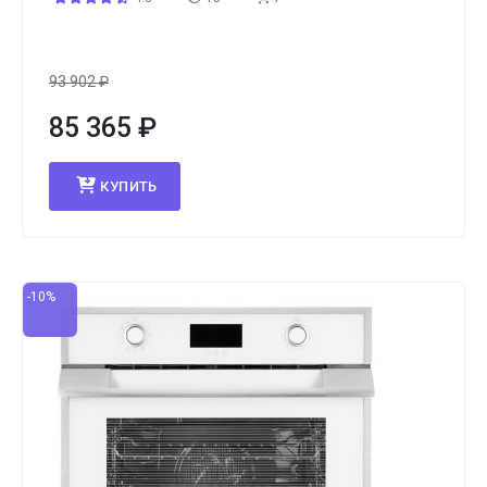
93 902
₽
85 365
₽
КУПИТЬ
-10%