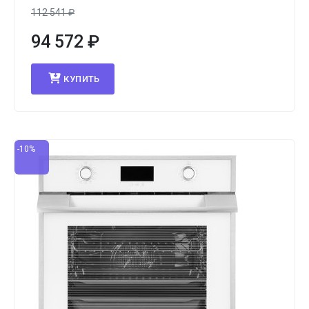
112 541
₽
94 572
₽
КУПИТЬ
-10%