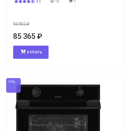
4.5
15
7
93 902
₽
85 365
₽
КУПИТЬ
-19%