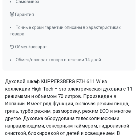
600х560х580
Самовывоз
Размер ниши для встраивания в колонну (ВхШхГ),
Гарантия
мм
590х560х580
Точные сроки гарантии описаны в характеристиках
Класс энергопотребления
A +
товара
Быстрый нагрев
да
Обмен/возврат
Телескопические направляющие
2-х уровневые
Обмен/возврат товара в течении 14 дней
Доводчик двери
да
Переключатели (тип)
утапливаемые
Духовой шкаф KUPPERSBERG FZH 611 W из
Таймер
сенсорный,
коллекции High-Tech – это электрическая духовка с 11
мультифункционал
режимами и объемом 70 литров. Произведен в
Очистка духовки
гидролизная
Испании. Имеет ряд функций, включая режим пицца,
Количество стекол дверцы
3
гриль, турбо режим, разморозку, режим ECO и многое
Блокировка от детей
да
другое. Духовка оборудована телескопическими
Освещение
да
направляющими, сенсорным таймером, гидролизной
очисткой, блокировкой от детей и освещением. В
Направляющие для противней
хромированные,