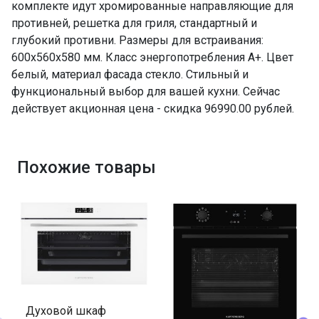
комплекте идут хромированные направляющие для
съемные
противней, решетка для гриля, стандартный и
Решетка для гриля
да
глубокий противни. Размеры для встраивания:
Стандартный противень
да
600х560х580 мм. Класс энергопотребления A+. Цвет
Глубокий противень
да
белый, материал фасада стекло. Стильный и
ПРОМО Скидка
=96990.00
функциональный выбор для вашей кухни. Сейчас
действует акционная цена - скидка 96990.00 рублей.
Похожие товары
Духовой шкаф