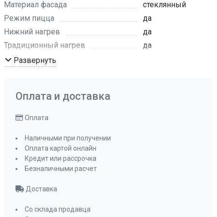
Материал фасада
стеклянный
Режим пицца
да
Нижний нагрев
да
Традиционный нагрев
да
Гриль
да
Развернуть
Макси-Гриль
да
Макси-Гриль с конвекцией
да
Оплата и доставка
Турбо режим
да
Разморозка
да
Оплата
Режим ECO
да
Наличными при получении
Режим очистки
да
Оплата картой онлайн
Эмаль легкой очистки
да
Кредит или рассрочка
Съемная дверца духового шкафа
Безналичными расчет
да
Доставка
Съемное внутреннее стекло
да
Размер ниши для встраивания (ВхШхГ), мм
Со склада продавца