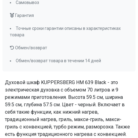
Переключатели (тип)
поворотные
Самовывоз
Очистка духовки
гидролизная
Гарантия
Количество стекол дверцы
3
Блокировка от детей
да
Точные сроки гарантии описаны в характеристиках
Освещение
да
товара
Решетка для гриля
да
Обмен/возврат
Стандартный противень
да
Глубокий противень
да
Обмен/возврат товара в течении 14 дней
ПРОМО Скидка
0%
Духовой шкаф KUPPERSBERG HM 639 Black - это
электрическая духовка с объемом 70 литров и 9
режимами приготовления. Высота 59.5 см, ширина
59.5 см, глубина 57.5 см. Цвет - черный. Включает в
себя такие функции, как нижний нагрев,
традиционный нагрев, гриль, макси-гриль, макси-
гриль с конвекцией, турбо режим, разморозка. Также
есть функция традиционного нагрева с конвекцией.