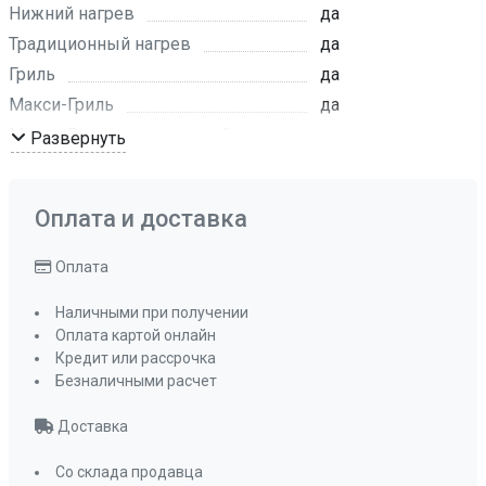
Нижний нагрев
да
Традиционный нагрев
да
Гриль
да
Макси-Гриль
да
Макси-Гриль с конвекцией
да
Развернуть
Турбо режим
да
Разморозка
да
Оплата и доставка
Традиционный нагрев с конвекцией
да
Оплата
Съемная дверца духового шкафа
да
Наличными при получении
Оплата картой онлайн
Мощность подключения
3,0 кВт
Кредит или рассрочка
Класс энергопотребления
A
Безналичными расчет
Телескопические направляющие
да
Доставка
Доводчик двери
да
Со склада продавца