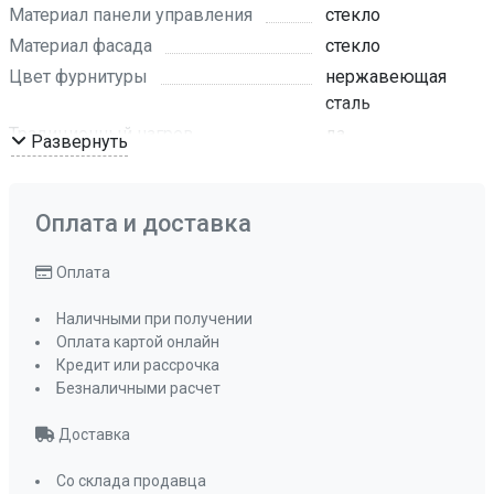
Материал панели управления
стекло
Материал фасада
стекло
Цвет фурнитуры
нержавеющая
сталь
Традиционный нагрев
да
Развернуть
Макси-Гриль
да
Макси-Гриль с конвекцией
да
Оплата и доставка
Разморозка
да
Традиционный нагрев с конвекцией
Оплата
да
Эмаль легкой очистки
да
Наличными при получении
Оплата картой онлайн
Съемная дверца духового шкафа
Кредит или рассрочка
да
Безналичными расчет
Съемное внутреннее стекло
да
Мощность подключения
2,5 кВт
Доставка
Класс энергопотребления
A
Со склада продавца