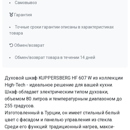
Телескопические направляющие
Самовывоз
нет
Гарантия
Доводчик двери
нет
Переключатели (тип)
утапливаемые
Точные сроки гарантии описаны в характеристиках
Таймер
цифровой
товара
Очистка духовки
гидролизная
Обмен/возврат
Количество стекол дверцы
2 (Schott Ceran;
Low-E)
Обмен/возврат товара в течении 14 дней
Блокировка от детей
нет
Освещение
да
Духовой шкаф KUPPERSBERG HF 607 W из коллекции
Направляющие для противней
хромированные,
High-Tech - идеальное решение для вашей кухни.
съемные
Шкаф обладает электрическим типом духовки,
Решетка для гриля
да
объемом 80 литров и температурным диапазоном до
Стандартный противень
да
255 градусов.
ПРОМО Скидка
=48816.00
Изготовленный в Турции, он имеет стильный белый
цвет с фасадом и панелью управления из стекла.
Среди его функций: традиционный нагрев, макси-