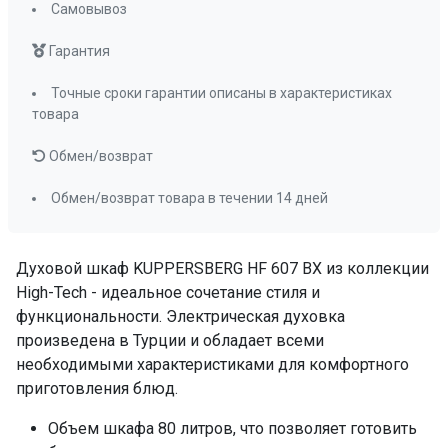
Самовывоз
Съемная дверца духового шкафа
да
Гарантия
Съемное внутреннее стекло
да
Мощность подключения
2,5 кВт
Точные сроки гарантии описаны в характеристиках
товара
Телескопические направляющие
нет
Обмен/возврат
Доводчик двери
нет
Обмен/возврат товара в течении 14 дней
Переключатели (тип)
утапливаемые
Таймер
цифровой
Очистка духовки
гидролизная
Духовой шкаф KUPPERSBERG HF 607 BX из коллекции
Количество стекол дверцы
2 (Schott Ceran;
High-Tech - идеальное сочетание стиля и
Low-E)
функциональности. Электрическая духовка
Блокировка от детей
нет
произведена в Турции и обладает всеми
необходимыми характеристиками для комфортного
Освещение
да
приготовления блюд.
Направляющие для противней
хромированные,
съемные
Объем шкафа 80 литров, что позволяет готовить
Решетка для гриля
да