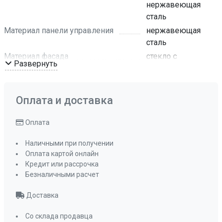
нержавеющая
сталь
Материал панели управления
нержавеющая
сталь
Материал фасада
стекло с
Развернуть
нержавеющей
сталью
Цвет фурнитуры
нержавеющая
Оплата и доставка
сталь
Нижний нагрев
да
Оплата
Традиционный нагрев
да
Наличными при получении
Макси-Гриль
да
Оплата картой онлайн
Макси-Гриль с конвекцией
да
Кредит или рассрочка
Разморозка
Безналичными расчет
да
Традиционный нагрев с конвекцией
Доставка
да
Эмаль легкой очистки
да
Со склада продавца