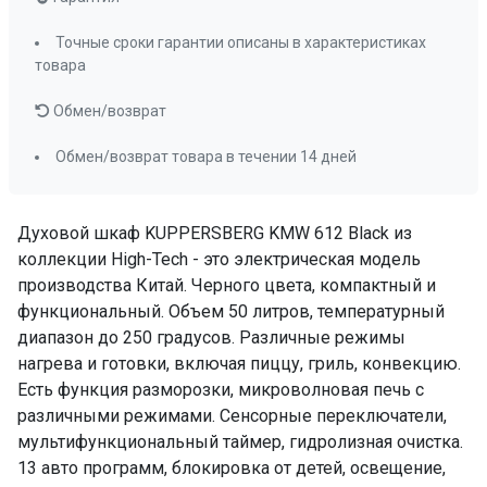
Авто программы
13
Точные сроки гарантии описаны в характеристиках
Переключатели (тип)
сенсорный,
товара
дисплей
Обмен/возврат
Таймер
сенсорный,
мультифункционал
Обмен/возврат товара в течении 14 дней
Очистка духовки
гидролизная
Количество стекол дверцы
4
Духовой шкаф KUPPERSBERG KMW 612 Black из
Блокировка от детей
да
коллекции High-Tech - это электрическая модель
Освещение
да
производства Китай. Черного цвета, компактный и
Решетка для гриля
да
функциональный. Объем 50 литров, температурный
Стеклянный противень
да
диапазон до 250 градусов. Различные режимы
Глубокий противень
да
нагрева и готовки, включая пиццу, гриль, конвекцию.
ПРОМО Скидка
=73089.00
Есть функция разморозки, микроволновая печь с
различными режимами. Сенсорные переключатели,
мультифункциональный таймер, гидролизная очистка.
13 авто программ, блокировка от детей, освещение,