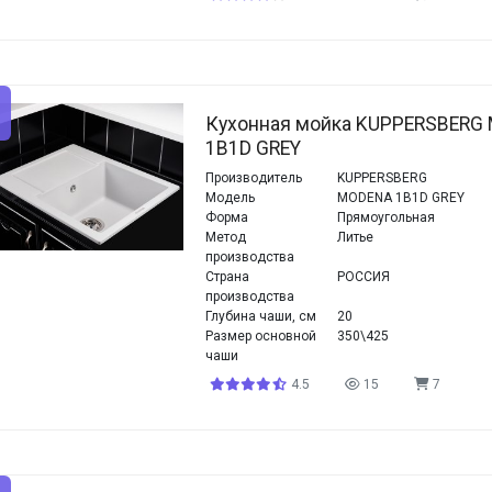
Кухонная мойка KUPPERSBERG
1B1D GREY
Производитель
KUPPERSBERG
Модель
MODENA 1B1D GREY
Форма
Прямоугольная
Метод
Литье
производства
Страна
РОССИЯ
производства
Глубина чаши, см
20
Размер основной
350\425
чаши
4.5
15
7