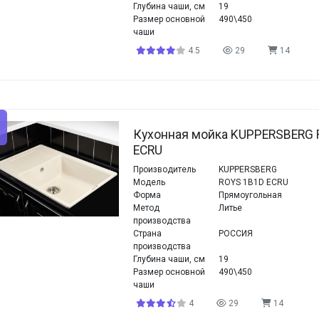
Глубина чаши, см
19
Размер основной
490\450
чаши
4.5
29
14
Кухонная мойка KUPPERSBERG 
ECRU
Производитель
KUPPERSBERG
Модель
ROYS 1B1D ECRU
Форма
Прямоугольная
Метод
Литье
производства
Страна
РОССИЯ
производства
Глубина чаши, см
19
Размер основной
490\450
чаши
4
29
14