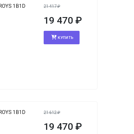
ROYS 1B1D
21 417
₽
19 470
₽
КУПИТЬ
ROYS 1B1D
21 612
₽
19 470
₽