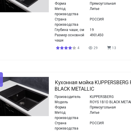
Форма
Прямоугольная
Метод
Литье
производства
Страна
РОССИЯ
производства
Глубина чаши, см
19
Размер основной
490\450
чаши
4
29
13
Кухонная мойка KUPPERSBERG 
BLACK METALLIC
Производитель
KUPPERSBERG
Модель
ROYS 1B1D BLACK META
Форма
Прямоугольная
Метод
Литье
производства
Страна
РОССИЯ
производства