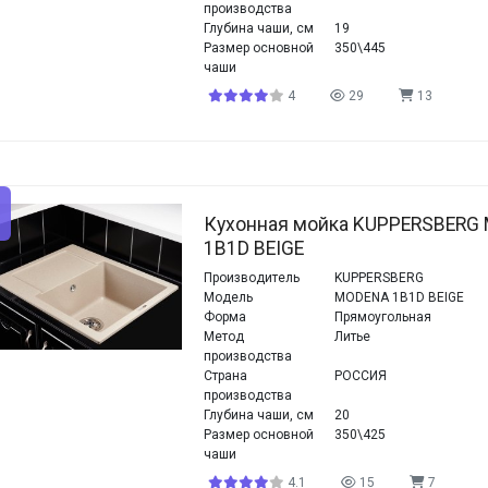
производства
Глубина чаши, см
19
Размер основной
350\445
чаши
4
29
13
Кухонная мойка KUPPERSBERG
1B1D BEIGE
Производитель
KUPPERSBERG
Модель
MODENA 1B1D BEIGE
Форма
Прямоугольная
Метод
Литье
производства
Страна
РОССИЯ
производства
Глубина чаши, см
20
Размер основной
350\425
чаши
4.1
15
7