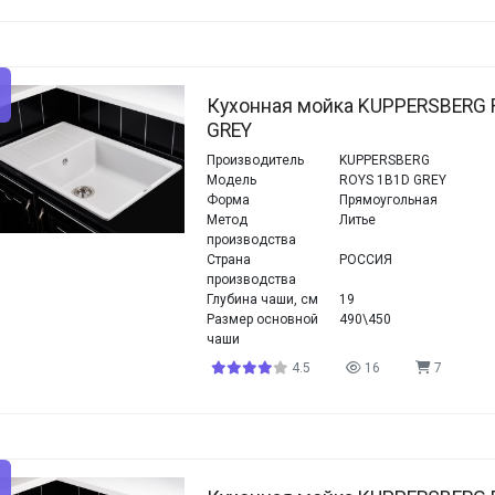
Кухонная мойка KUPPERSBERG 
GREY
Производитель
KUPPERSBERG
Модель
ROYS 1B1D GREY
Форма
Прямоугольная
Метод
Литье
производства
Страна
РОССИЯ
производства
Глубина чаши, см
19
Размер основной
490\450
чаши
4.5
16
7