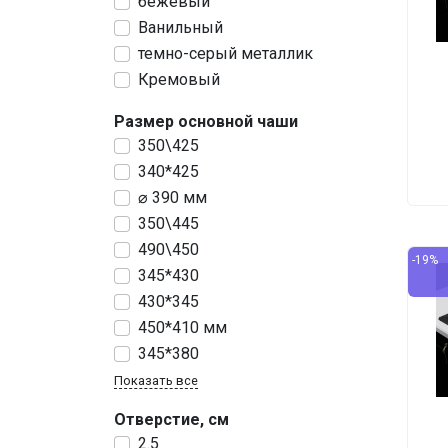
бежевый
Ванильный
темно-серый металлик
Кремовый
Размер основной чаши
350\425
340*425
⌀ 390 мм
350\445
490\450
-19%
345*430
430*345
450*410 мм
345*380
Показать все
Отверстие, см
2.5