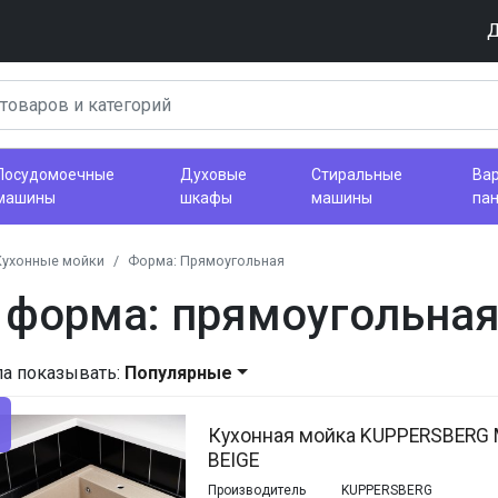
Д
Посудомоечные
Духовые
Стиральные
Ва
машины
шкафы
машины
па
Кухонные мойки
Форма: Прямоугольная
 форма: прямоугольна
ла показывать:
Популярные
Кухонная мойка KUPPERSBERG
BEIGE
Производитель
KUPPERSBERG