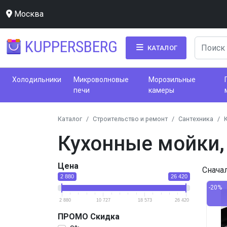
Москва
KUPPERSBERG
КАТАЛОГ
Холодильники
Микроволновые
Морозильные
печи
камеры
Каталог
Строительство и ремонт
Сантехника
Кухонные мойки,
Цена
Снача
2 880
26 420
-20%
2 880
10 727
18 573
26 420
ПРОМО Скидка