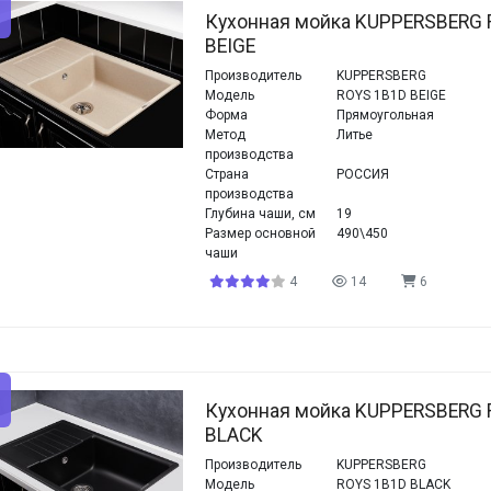
Кухонная мойка KUPPERSBERG 
BEIGE
Производитель
KUPPERSBERG
Модель
ROYS 1B1D BEIGE
Форма
Прямоугольная
Метод
Литье
производства
Страна
РОССИЯ
производства
Глубина чаши, см
19
Размер основной
490\450
чаши
4
14
6
Кухонная мойка KUPPERSBERG 
BLACK
Производитель
KUPPERSBERG
Модель
ROYS 1B1D BLACK