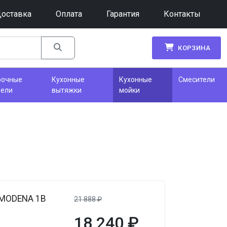
оставка
Оплата
Гарантия
Контакты
КОРЗИНА
рочные
Кухонные
Кухонные
Смесители
нели
вытяжки
мойки
я
 MODENA 1B
21 888
₽
18 240
₽