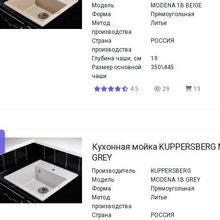
Модель
MODENA 1B BEIGE
Форма
Прямоугольная
Метод
Литье
производства
Страна
РОССИЯ
производства
Глубина чаши, см
19
Размер основной
350\445
чаши
4.5
29
13
Кухонная мойка KUPPERSBERG
GREY
Производитель
KUPPERSBERG
Модель
MODENA 1B GREY
Форма
Прямоугольная
Метод
Литье
производства
Страна
РОССИЯ