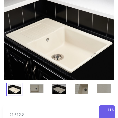
-11%
21 612
₽