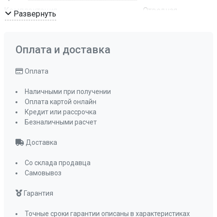
Комплектация
Отводная
Развернуть
арматура с
сифоном и
корзинчатым
Оплата и доставка
вентилем
ПРОМО Скидка
0%
Оплата
Наличными при получении
Оплата картой онлайн
Кредит или рассрочка
Безналичными расчет
Доставка
Со склада продавца
Самовывоз
Гарантия
Точные сроки гарантии описаны в характеристиках