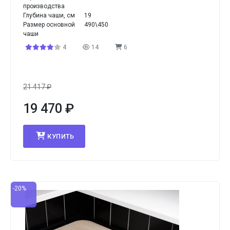
производства
Глубина чаши, см
19
Размер основной
490\450
чаши
4
14
6
21 417
₽
19 470
₽
КУПИТЬ
-20%