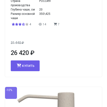
Страна
РОССИЯ
производства
Глубина чаши, см
20
Размер основной
350\425
чаши
4
14
7
31 440
₽
26 420
₽
КУПИТЬ
-10%