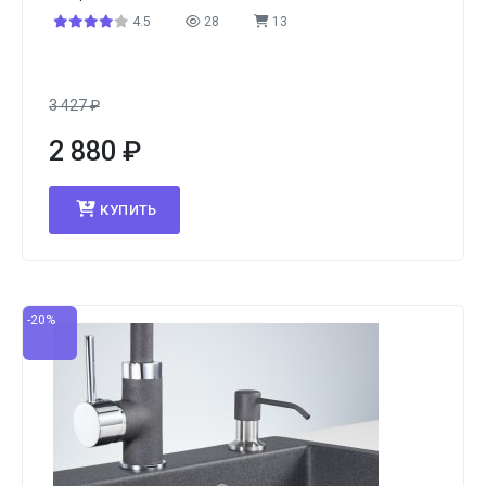
4.5
28
13
3 427
₽
2 880
₽
КУПИТЬ
-20%