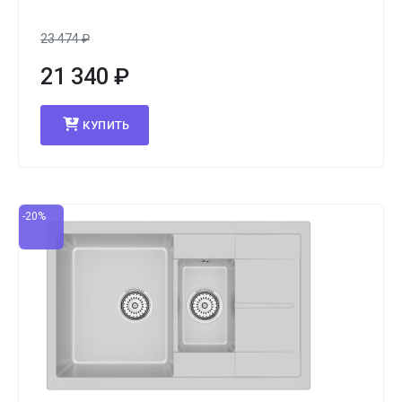
23 474
₽
21 340
₽
КУПИТЬ
-20%