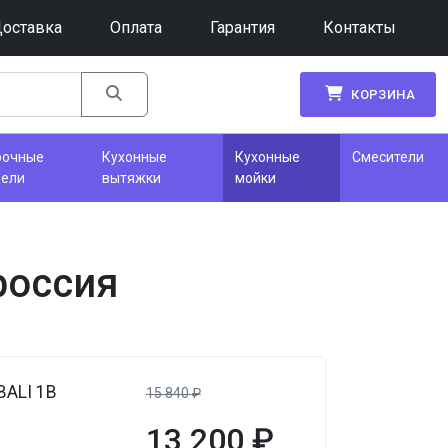
оставка
Оплата
Гарантия
Контакты
КОРЗИНА
рочные
Кухонные
Кухонные
Смесители
нели
вытяжки
мойки
россия
BALI 1B
15 840
₽
13 200
₽