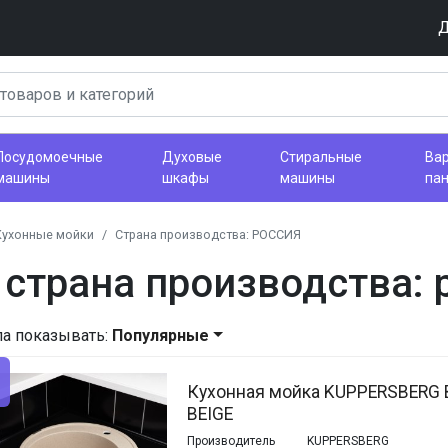
Д
Посудомоечные
Духовые
Стиральные
Ва
машины
шкафы
машины
па
Кухонные мойки
Страна производства: РОССИЯ
 страна производства: 
ла показывать:
Популярные
Кухонная мойка KUPPERSBERG 
BEIGE
Производитель
KUPPERSBERG