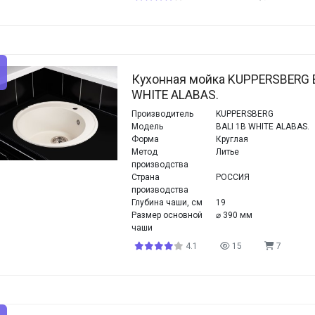
Кухонная мойка KUPPERSBERG 
WHITE ALABAS.
Производитель
KUPPERSBERG
Модель
BALI 1B WHITE ALABAS.
Форма
Круглая
Метод
Литье
производства
Страна
РОССИЯ
производства
Глубина чаши, см
19
Размер основной
⌀ 390 мм
чаши
4.1
15
7