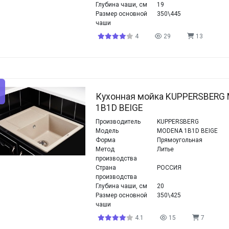
Глубина чаши, см
19
Размер основной
350\445
чаши
4
29
13
Кухонная мойка KUPPERSBERG
1B1D BEIGE
Производитель
KUPPERSBERG
Модель
MODENA 1B1D BEIGE
Форма
Прямоугольная
Метод
Литье
производства
Страна
РОССИЯ
производства
Глубина чаши, см
20
Размер основной
350\425
чаши
4.1
15
7