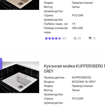
Форма
Прямоугольная
Метод
Литье
производства
Страна
РОССИЯ
производства
Глубина чаши, см
19
Размер основной
350\445
чаши
4.5
29
13
Кухонная мойка KUPPERSBERG
GREY
Производитель
KUPPERSBERG
Модель
MODENA 1B GREY
Форма
Прямоугольная
Метод
Литье
производства
Страна
РОССИЯ
производства