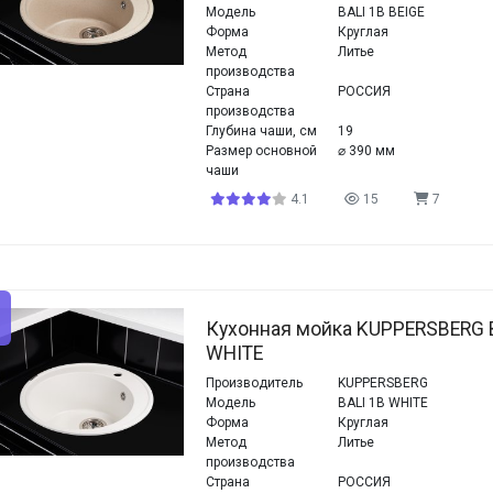
Модель
BALI 1B BEIGE
Форма
Круглая
Метод
Литье
производства
Страна
РОССИЯ
производства
Глубина чаши, см
19
Размер основной
⌀ 390 мм
чаши
4.1
15
7
Кухонная мойка KUPPERSBERG 
WHITE
Производитель
KUPPERSBERG
Модель
BALI 1B WHITE
Форма
Круглая
Метод
Литье
производства
Страна
РОССИЯ