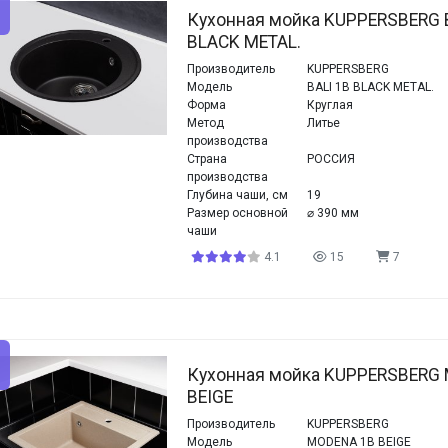
Кухонная мойка KUPPERSBERG 
BLACK METAL.
Производитель
KUPPERSBERG
Модель
BALI 1B BLACK METAL.
Форма
Круглая
Метод
Литье
производства
Страна
РОССИЯ
производства
Глубина чаши, см
19
Размер основной
⌀ 390 мм
чаши
4.1
15
7
Кухонная мойка KUPPERSBERG
BEIGE
Производитель
KUPPERSBERG
Модель
MODENA 1B BEIGE