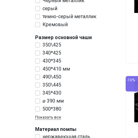
Черный металлик
серый
темно-серый металлик
Кремовый
Размер основной чаши
350\425
340*425
430*345
450*410 мм
490\450
-10%
350\445
345*430
⌀ 390 мм
500*380
Показать все
Материал помпы
нержавеющая сталь