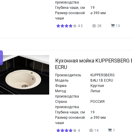
производства
Глубина чаши, см
19
Размер основной
⌀ 390 мм
чаши
4.5
28
13
Кухонная мойка KUPPERSBERG 
ECRU
Производитель
KUPPERSBERG
Модель
BALI 1B ECRU
Форма
Круглая
Метод
Литье
производства
Страна
РОССИЯ
производства
Глубина чаши, см
19
Размер основной
⌀ 390 мм
чаши
4
14
7