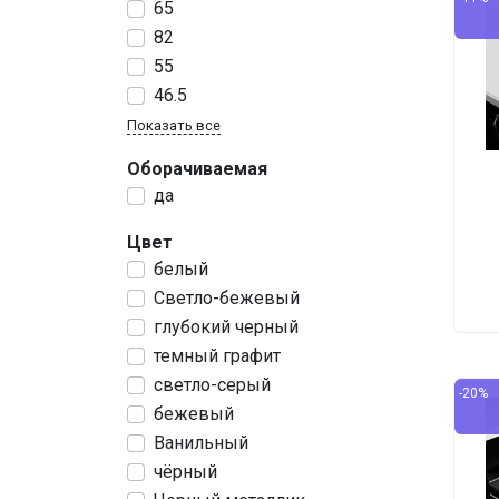
65
82
55
46.5
Показать все
Оборачиваемая
да
Цвет
белый
Светло-бежевый
глубокий черный
темный графит
светло-серый
-20%
бежевый
Ванильный
чёрный