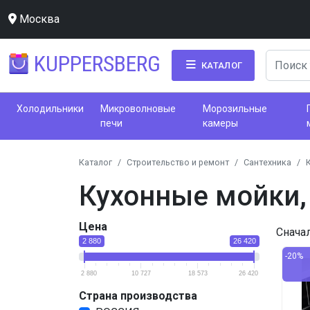
Москва
KUPPERSBERG
КАТАЛОГ
Холодильники
Микроволновые
Морозильные
печи
камеры
Каталог
Строительство и ремонт
Сантехника
Кухонные мойки,
Цена
Снача
2 880
26 420
-20%
2 880
10 727
18 573
26 420
Страна производства