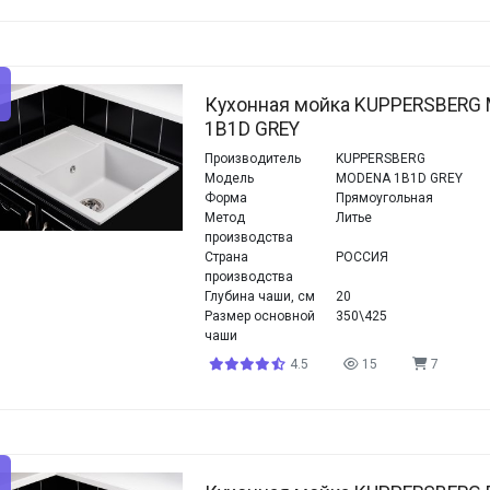
Кухонная мойка KUPPERSBERG
1B1D GREY
Производитель
KUPPERSBERG
Модель
MODENA 1B1D GREY
Форма
Прямоугольная
Метод
Литье
производства
Страна
РОССИЯ
производства
Глубина чаши, см
20
Размер основной
350\425
чаши
4.5
15
7