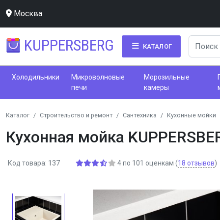
Москва
KUPPERSBERG
КАТАЛОГ
Холодильники
Микроволновые
Морозильные
печи
камеры
Каталог
Строительство и ремонт
Сантехника
Кухонные мойки
Кухонная мойка KUPPERSBE
Код товара: 137
4
по
101
оценкам
(
18
отзывов
)