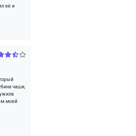
л её и
оторый
убина чаши,
ружила
ем моей