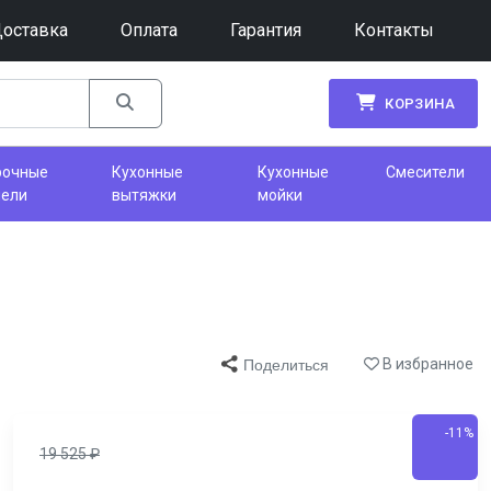
оставка
Оплата
Гарантия
Контакты
КОРЗИНА
рочные
Кухонные
Кухонные
Смесители
нели
вытяжки
мойки
В избранное
Поделиться
-11%
19 525
₽