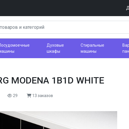
Д
Посудомоечные
Духовые
Стиральные
Ва
машины
шкафы
машины
па
RG MODENA 1B1D WHITE
29
13 заказов