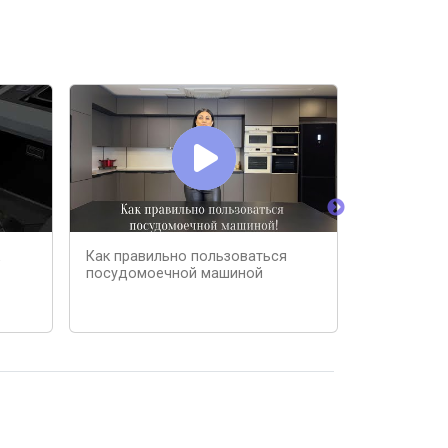
Как правильно пользоваться
НИКОГДА Н
посудомоечной машиной
КУХНЮ! #1