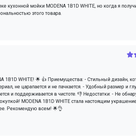
пке кухонной мойки MODENA 1B1D WHITE, но когда я получи
ональностью этого товара.
1B1D WHITE! 🌟 👍 Приемущества: - Стильный дизайн, к
иал, не царапается и не пачкается. - Удобный размер и гл
тся и поддерживается в чистоте. 👎 Недостатки: - Не обна
 покупкой! MODENA 1B1D WHITE стала настоящим украшени
ее. Рекомендую всем! 🌟👌