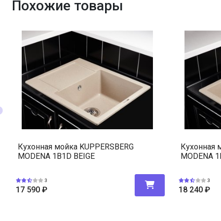
Похожие товары
Кухонная мойка KUPPERSBERG
Кухонная 
MODENA 1B1D BEIGE
MODENA 1B
3
3
17 590
₽
18 240
₽