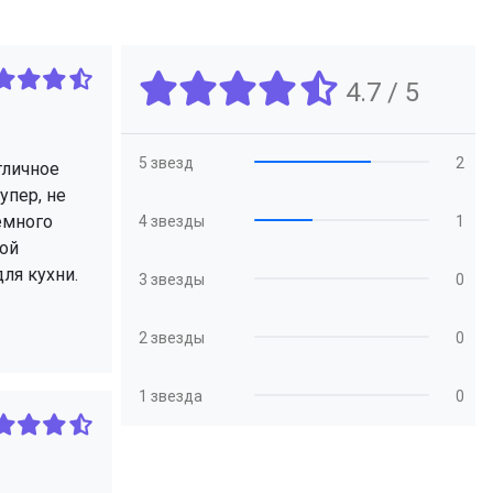
4.7 / 5
5 звезд
2
тличное
упер, не
Немного
4 звезды
1
вой
ля кухни.
3 звезды
0
2 звезды
0
1 звезда
0