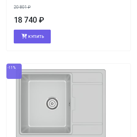
20 801
₽
18 740
₽
КУПИТЬ
-11%