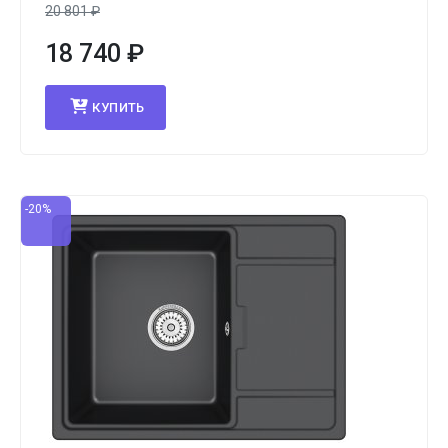
20 801
₽
18 740
₽
КУПИТЬ
-20%